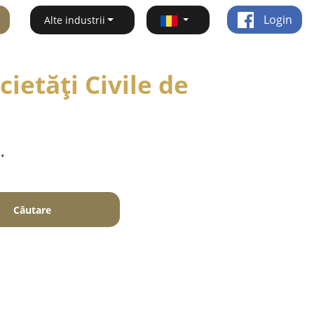
Login
Alte industrii
ietăți Civile de
.
Căutare