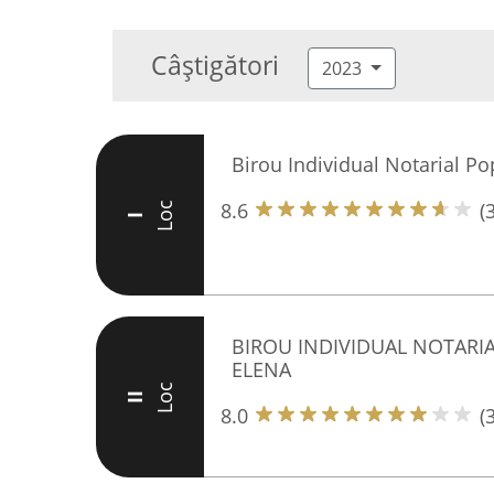
Câștigători
2023
Birou Individual Notarial P
8.6
(
Loc
I
BIROU INDIVIDUAL NOTARIA
ELENA
Loc
II
8.0
(