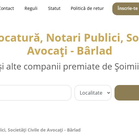
Contact
Reguli
Statut
Politică de retur
Înscrie-te
catură, Notari Publici, Soc
Avocați - Bârlad
și alte companii premiate de Șoimii
i, Societăți Civile de Avocați - Bârlad