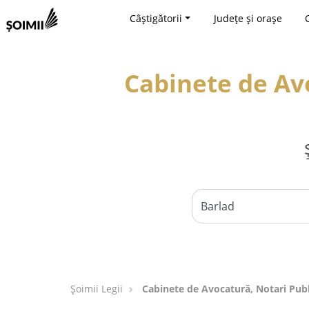
Câștigătorii
Județe și orașe
Cabinete de Avo
Șoimii Legii
Cabinete de Avocatură, Notari Public