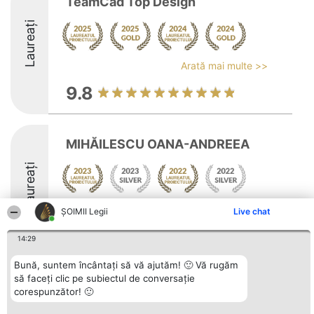
TeamCad Top Design
Laureați
Arată mai multe >>
9.8
MIHĂILESCU OANA-ANDREEA
Laureați
Arată mai multe >>
ȘOIMII Legii
Live chat
14:29
Bună, suntem încântați să vă ajutăm! 🙂 Vă rugăm
să faceți clic pe subiectul de conversație
Organizator Ranking
Plebiscyt
Contact
corespunzător! 🙂
BRIGHT SOLUTIONS BR SRL
Câștigătorii
Contact
Aleea Timisul De Sus 2 Bl. A30
Lista Tuturor