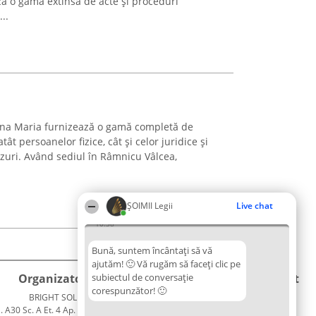
ză o gamă extinsă de acte și proceduri
..
ana Maria furnizează o gamă completă de
tât persoanelor fizice, cât și celor juridice și
azuri. Având sediul în Râmnicu Vâlcea,
ȘOIMII Legii
Live chat
10:38
Bună, suntem încântați să vă
ajutăm! 🙂 Vă rugăm să faceți clic pe
Organizator Ranking
subiectul de conversație
Plebiscyt
Contact
corespunzător! 🙂
BRIGHT SOLUTIONS BR SRL
Câștigătorii
Contact
. A30 Sc. A Et. 4 Ap. 13 Cod 061952
Lista