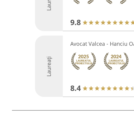
Laureați
9.8
Avocat Valcea - Hanciu 
Laureați
8.4