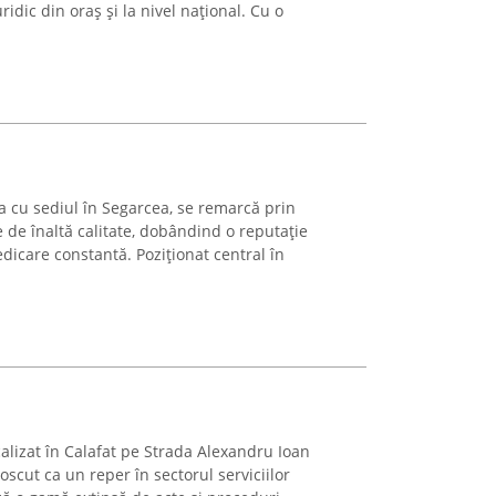
idic din oraș și la nivel național. Cu o
a cu sediul în Segarcea, se remarcă prin
e de înaltă calitate, dobândind o reputație
edicare constantă. Poziționat central în
calizat în Calafat pe Strada Alexandru Ioan
scut ca un reper în sectorul serviciilor