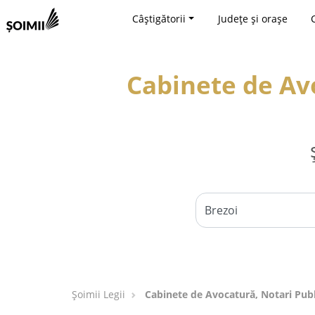
Câștigătorii
Județe și orașe
Cabinete de Avo
Șoimii Legii
Cabinete de Avocatură, Notari Public