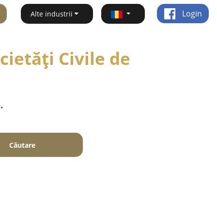
Login
Alte industrii
ietăți Civile de
.
Căutare