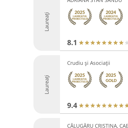
ADRIANA STAN SANDU
Laureați
8.1
Crudiu și Asociații
Laureați
9.4
CĂLUGĂRU CRISTINA, CA