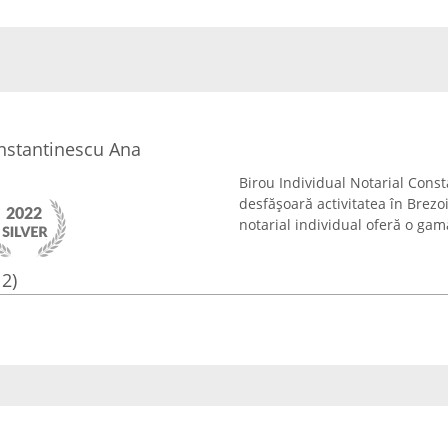
onstantinescu Ana
Birou Individual Notarial Consta
desfășoară activitatea în Brezoi
notarial individual oferă o gamă
12)