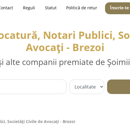
Contact
Reguli
Statut
Politică de retur
Înscrie-te
catură, Notari Publici, Soc
Avocați - Brezoi
și alte companii premiate de Șoimii
i, Societăți Civile de Avocați - Brezoi