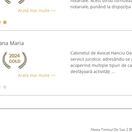
notariale. Acest birou furnizea
notariale, punând la dispoziția .
Arată mai multe >>
Oana Maria
Cabinetul de Avocat Hanciu O
servicii juridice, adresându-se a
acoperind multiple tipuri de c
desfășoară activități ...
Arată mai multe >>
Aleea Timisul De Sus 2 Bl