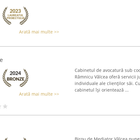
Arată mai multe >>
e
Cabinetul de avocatură sub co
Râmnicu Vâlcea oferă servicii j
individuale ale clienților săi. 
cabinetul își orientează ...
Arată mai multe >>
Birou de Mediator Vâlcea pune l