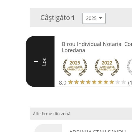
Câștigători
2025
Birou Individual Notarial C
Loredana
Loc
I
8.0
(
Alte firme din zonă