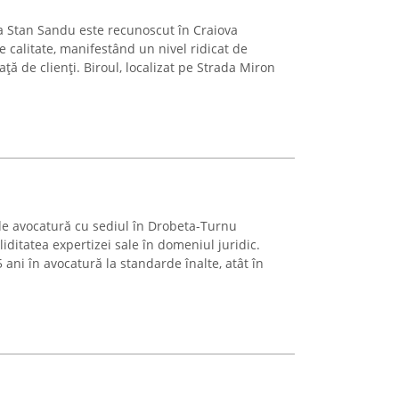
a Stan Sandu este recunoscut în Craiova
de calitate, manifestând un nivel ridicat de
ță de clienți. Biroul, localizat pe Strada Miron
 de avocatură cu sediul în Drobeta-Turnu
iditatea expertizei sale în domeniul juridic.
ani în avocatură la standarde înalte, atât în