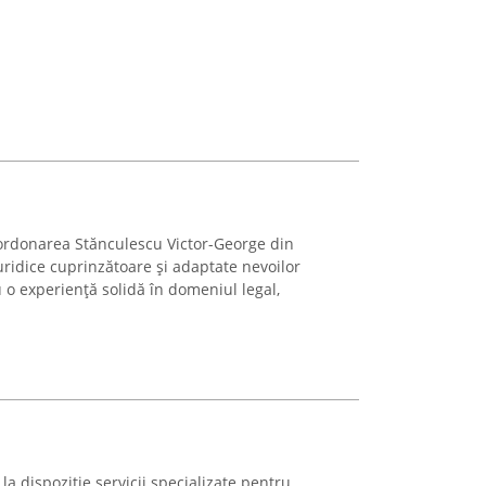
ordonarea Stănculescu Victor-George din
uridice cuprinzătoare și adaptate nevoilor
Cu o experiență solidă în domeniul legal,
a dispoziție servicii specializate pentru