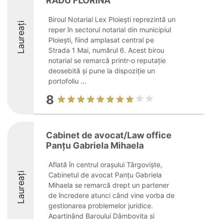
RADU FLORINA
Biroul Notarial Lex Ploiești reprezintă un
Laureați
reper în sectorul notarial din municipiul
Ploiești, fiind amplasat central pe
Strada 1 Mai, numărul 6. Acest birou
notarial se remarcă printr-o reputație
deosebită și pune la dispoziție un
portofoliu ...
8
Cabinet de avocat/Law office
Panțu Gabriela Mihaela
Aflată în centrul orașului Târgoviște,
Laureați
Cabinetul de avocat Panțu Gabriela
Mihaela se remarcă drept un partener
de încredere atunci când vine vorba de
gestionarea problemelor juridice.
Aparținând Baroului Dâmbovița și