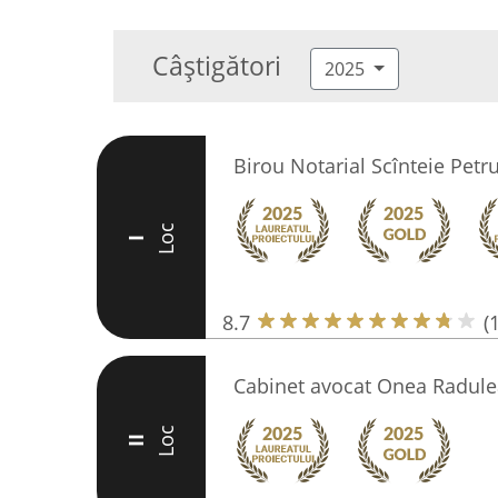
Câștigători
2025
Birou Notarial Scînteie Petr
Loc
I
8.7
(
Cabinet avocat Onea Radule
Loc
II