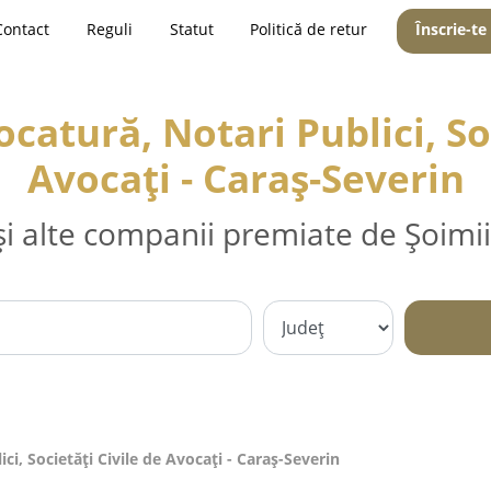
Contact
Reguli
Statut
Politică de retur
Înscrie-te
catură, Notari Publici, Soc
Avocați - Caraş-Severin
și alte companii premiate de Șoimii
ci, Societăți Civile de Avocați - Caraş-Severin