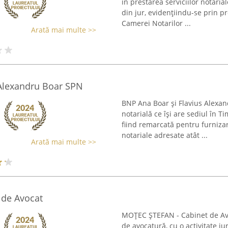
în prestarea serviciilor notarial
din jur, evidențiindu-se prin 
Camerei Notarilor ...
Arată mai multe >>
 Alexandru Boar SPN
BNP Ana Boar și Flavius Alexan
notarială ce își are sediul în T
fiind remarcată pentru furnizar
notariale adresate atât ...
Arată mai multe >>
de Avocat
MOȚEC ȘTEFAN - Cabinet de Avo
de avocatură, cu o activitate ju