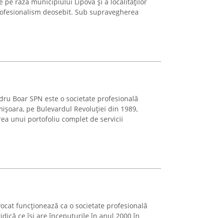
e pe raza municipiului Lipova și a localităților
profesionalism deosebit. Sub supravegherea
dru Boar SPN este o societate profesională
imișoara, pe Bulevardul Revoluției din 1989,
ea unui portofoliu complet de servicii
cat funcționează ca o societate profesională
ridică ce își are începuturile în anul 2000 în