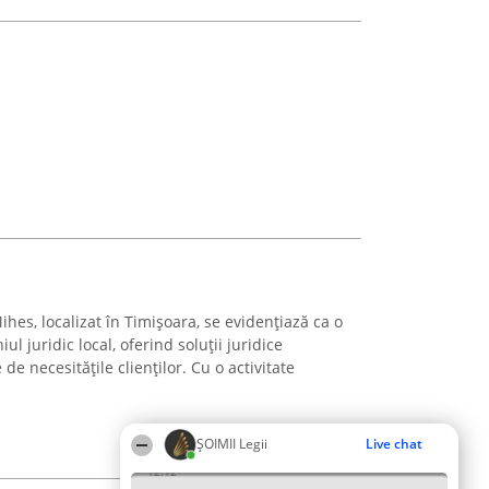
es, localizat în Timișoara, se evidențiază ca o
 juridic local, oferind soluții juridice
de necesitățile clienților. Cu o activitate
ȘOIMII Legii
Live chat
12:12