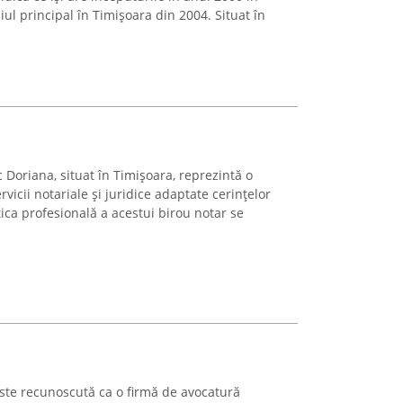
ul principal în Timișoara din 2004. Situat în
c Doriana, situat în Timișoara, reprezintă o
vicii notariale și juridice adaptate cerințelor
ctica profesională a acestui birou notar se
ste recunoscută ca o firmă de avocatură