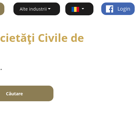
Login
Alte industrii
ietăți Civile de
.
Căutare