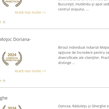
București, mutându-și apoi sedi
centrul orașului, ...
Arată mai multe >>
 Moțoc Doriana-
Biroul individual notarial Moțo
opțiune de încredere pentru ser
diversificate ale clienților. Pra
distinge ...
Arată mai multe >>
rghe
Oancea, Rădulețu și Gherghe e