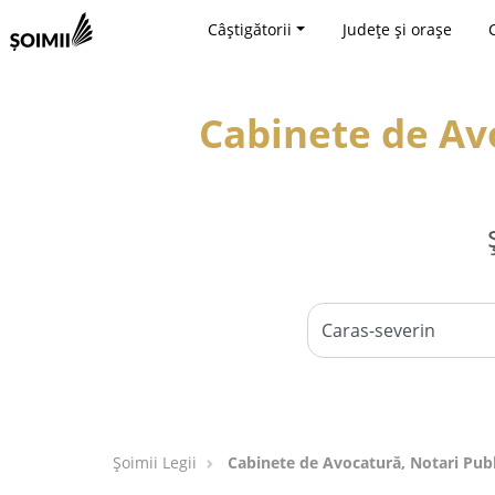
Câștigătorii
Județe și orașe
Cabinete de Avo
Șoimii Legii
Cabinete de Avocatură, Notari Publi