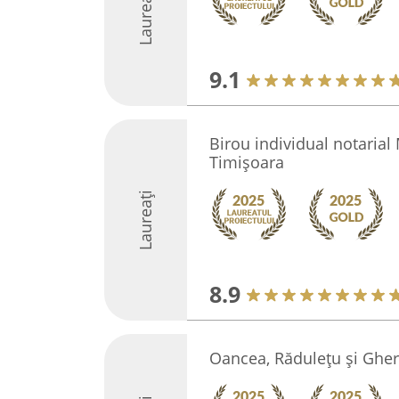
Laureați
9.1
Birou individual notarial
Timișoara
Laureați
8.9
Oancea, Rădulețu și Ghe