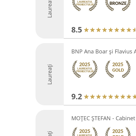
Laureați
8.5
BNP Ana Boar și Flavius
Laureați
9.2
MOȚEC ȘTEFAN - Cabinet 