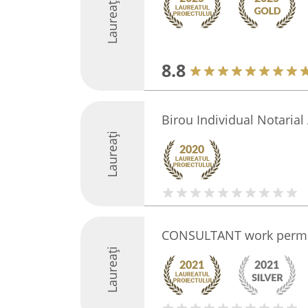
Laureați
8.8
Birou Individual Notaria
Laureați
CONSULTANT work permi
Laureați