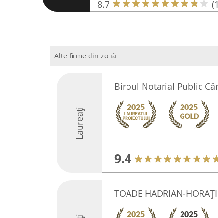
8.7
(
Alte firme din zonă
Biroul Notarial Public C
Laureați
9.4
TOADE HADRIAN-HORAŢI