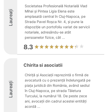
Societatea Profesională Notarială Vlad
Laureați
Mihai și Pintea Ligia Elena este
amplasată central în Cluj-Napoca, pe
Strada Pavel Roșca Nr. 4, și pune la
dispoziție un portofoliu variat de servicii
notariale, adresându-se atât
persoanelor fizice, cât ...
8.3
Chirita si asociatii
Chiriță și Asociații reprezintă o firmă de
avocatură cu o prezență îndelungată pe
Laureați
piața juridică din România, având sediul
în Cluj-Napoca, pe strada Tăietura
Turcului, la numărul 18. De peste zece
ani, avocații din cadrul acestei entități
acordă ...