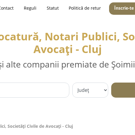
Contact
Reguli
Statut
Politică de retur
Înscrie-te
catură, Notari Publici, Soc
Avocați - Cluj
și alte companii premiate de Șoimii
i, Societăți Civile de Avocați - Cluj