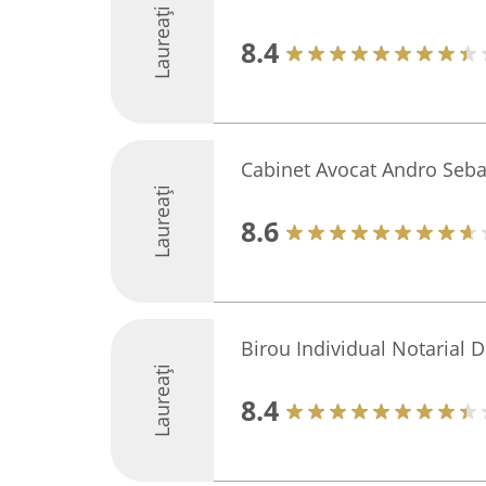
Laureați
8.4
Cabinet Avocat Andro Seb
Laureați
8.6
Birou Individual Notarial D
Laureați
8.4