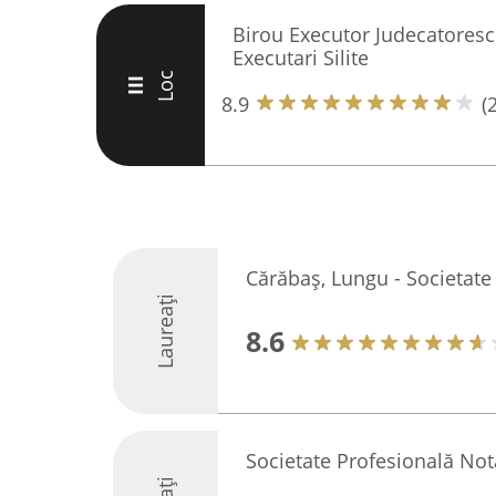
Birou Executor Judecatoresc
Executari Silite
Loc
III
8.9
(
Cărăbaș, Lungu - Societate 
Laureați
8.6
Societate Profesională Not