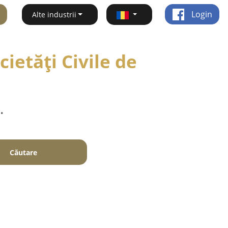
Login
Alte industrii
ietăți Civile de
.
Căutare