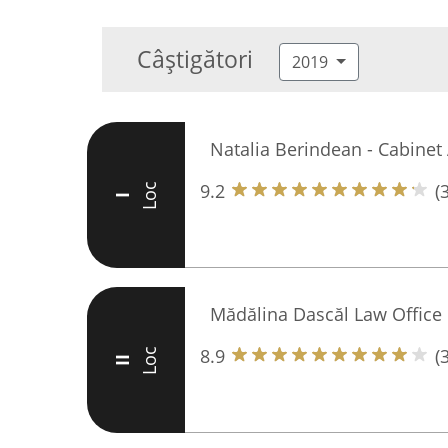
Câștigători
2019
Natalia Berindean - Cabinet 
9.2
(
Loc
I
Mădălina Dascăl Law Office
8.9
(
Loc
II