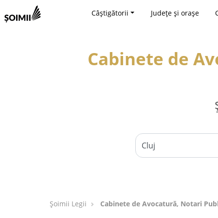
Câștigătorii
Județe și orașe
Cabinete de Avo
Șoimii Legii
Cabinete de Avocatură, Notari Public