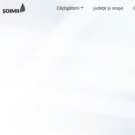
Câștigătorii
Județe și orașe