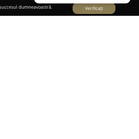
e succesul dumneavoastră.
Verificați
T GABRIELA F. TRON
F. Tron
este situat în centrul municipiului Târgu
re la numărul 20, beneficiind de o poziție
anțelor judiciare. Cabinetul activează de 18 ani
rioada în care și-a construit o reputație solidă
trat și implicarea acordată fiecărui dosar
u al Baroului Mureș, oferă consultanță și
e extinsă de arii din drept.
le de activitate se regăsesc dreptul penal,
 și societar, dreptul administrativ și fiscal, precum
uncii. Practica se caracterizează printr-o atenție