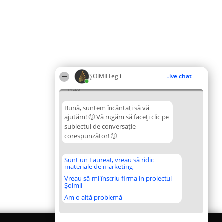
ȘOIMII Legii
Live chat
14:26
Bună, suntem încântați să vă
ajutăm! 🙂 Vă rugăm să faceți clic pe
subiectul de conversație
corespunzător! 🙂
Sunt un Laureat, vreau să ridic
materiale de marketing
Vreau să-mi înscriu firma in proiectul
Șoimii
Am o altă problemă