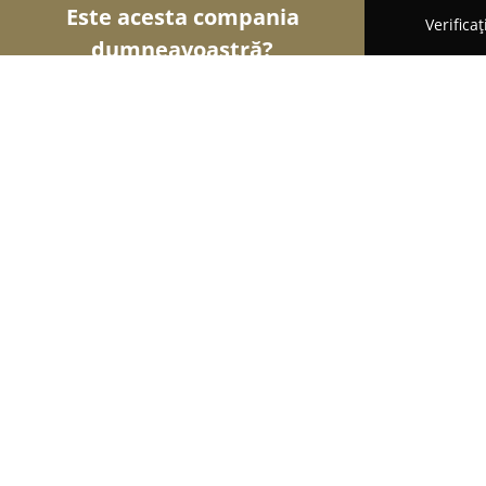
Este acesta compania
Verifica
dumneavoastră?
Șoimii Legii
Cabinete de Avocatură, Notari Public
CABINET DE AVOCAT GABRIELA F. 
9.4
(51)
Târgu-Mureş, Zonă centrală, aproape de instanțel
cel Mare 20
Afișează numărul de telefon