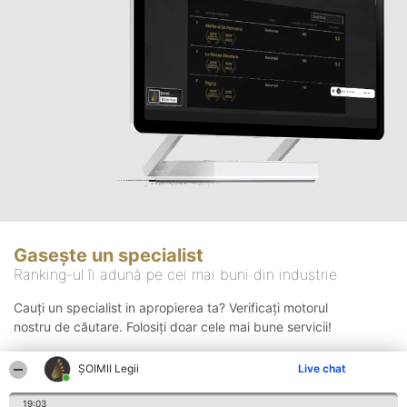
Gasește un specialist
Ranking-ul îi adună pe cei mai buni din industrie
Cauți un specialist in apropierea ta? Verificați motorul
nostru de căutare. Folosiți doar cele mai bune servicii!
ȘOIMII Legii
Live chat
Căutare
19:03