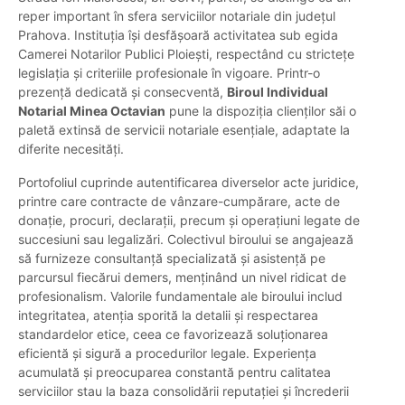
reper important în sfera serviciilor notariale din județul
Prahova. Instituția își desfășoară activitatea sub egida
Camerei Notarilor Publici Ploiești, respectând cu strictețe
legislația și criteriile profesionale în vigoare. Printr-o
prezență dedicată și consecventă,
Biroul Individual
Notarial Minea Octavian
pune la dispoziția clienților săi o
paletă extinsă de servicii notariale esențiale, adaptate la
diferite necesități.
Portofoliul cuprinde autentificarea diverselor acte juridice,
printre care contracte de vânzare-cumpărare, acte de
donație, procuri, declarații, precum și operațiuni legate de
succesiuni sau legalizări. Colectivul biroului se angajează
să furnizeze consultanță specializată și asistență pe
parcursul fiecărui demers, menținând un nivel ridicat de
profesionalism. Valorile fundamentale ale biroului includ
integritatea, atenția sporită la detalii și respectarea
standardelor etice, ceea ce favorizează soluționarea
eficientă și sigură a procedurilor legale. Experiența
acumulată și preocuparea constantă pentru calitatea
serviciilor stau la baza consolidării reputației și încrederii