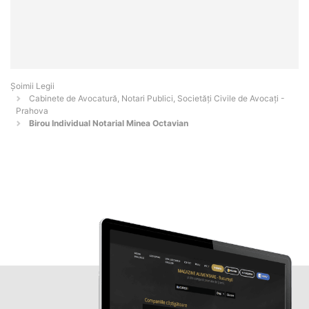
Șoimii Legii
Cabinete de Avocatură, Notari Publici, Societăți Civile de Avocați -
Prahova
Birou Individual Notarial Minea Octavian