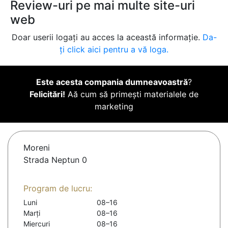
Review-uri pe mai multe site-uri
web
Doar userii logați au acces la această informație.
Da-
ți click aici pentru a vă loga.
Este acesta compania dumneavoastră
?
Felicitări!
Aă cum să primești materialele de
marketing
Moreni
Strada Neptun 0
Program de lucru:
Luni
08–16
Marți
08–16
Miercuri
08–16