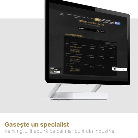
Gasește un specialist
Ranking-ul îi adună pe cei mai buni din industrie