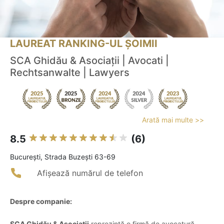
LAUREAT RANKING-UL ȘOIMII
SCA Ghidău & Asociații | Avocati |
Rechtsanwalte | Lawyers
Arată mai multe >>
8.5
(6)
Bucureşti, Strada Buzești 63-69
Afișează numărul de telefon
Despre companie:
SCA Ghidău & Asociații
reprezintă o firmă de avocatură