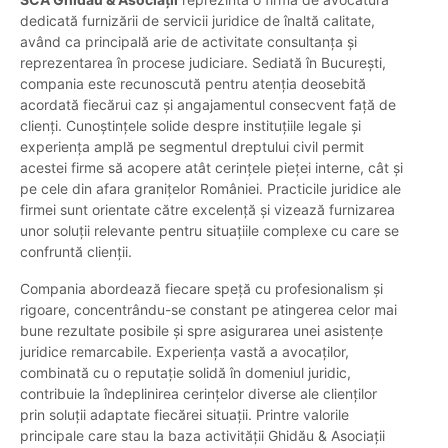
dedicată furnizării de servicii juridice de înaltă calitate,
având ca principală arie de activitate consultanța și
reprezentarea în procese judiciare. Sediată în București,
compania este recunoscută pentru atenția deosebită
acordată fiecărui caz și angajamentul consecvent față de
clienți. Cunoștințele solide despre instituțiile legale și
experiența amplă pe segmentul dreptului civil permit
acestei firme să acopere atât cerințele pieței interne, cât și
pe cele din afara granițelor României. Practicile juridice ale
firmei sunt orientate către excelență și vizează furnizarea
unor soluții relevante pentru situațiile complexe cu care se
confruntă clienții.
Compania abordează fiecare speță cu profesionalism și
rigoare, concentrându-se constant pe atingerea celor mai
bune rezultate posibile și spre asigurarea unei asistențe
juridice remarcabile. Experiența vastă a avocaților,
combinată cu o reputație solidă în domeniul juridic,
contribuie la îndeplinirea cerințelor diverse ale clienților
prin soluții adaptate fiecărei situații. Printre valorile
principale care stau la baza activității Ghidău & Asociații