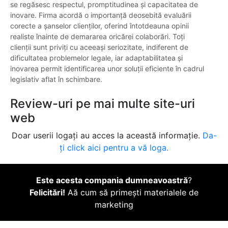
se regăsesc respectul, promptitudinea și capacitatea de
inovare. Firma acordă o importanță deosebită evaluării
corecte a șanselor clienților, oferind întotdeauna opinii
realiste înainte de demararea oricărei colaborări. Toți
clienții sunt priviți cu aceeași seriozitate, indiferent de
dificultatea problemelor legale, iar adaptabilitatea și
inovarea permit identificarea unor soluții eficiente în cadrul
legislativ aflat în schimbare.
Review-uri pe mai multe site-uri
web
Doar userii logați au acces la această informație.
Da-
ți click aici pentru a vă loga.
Este acesta compania dumneavoastră
?
Felicitări!
Aă cum să primești materialele de
marketing