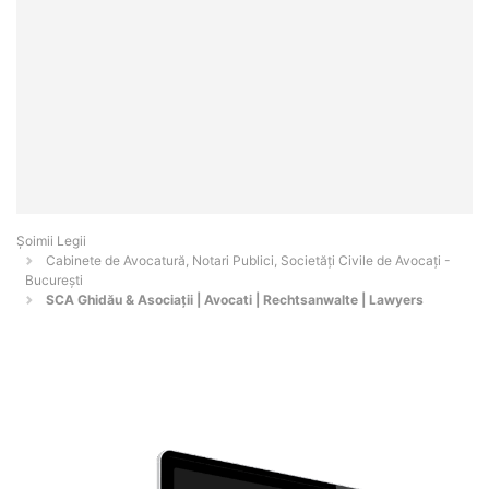
Șoimii Legii
Cabinete de Avocatură, Notari Publici, Societăți Civile de Avocați -
Bucureşti
SCA Ghidău & Asociații | Avocati | Rechtsanwalte | Lawyers