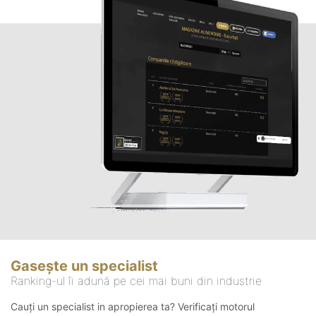
Gasește un specialist
Ranking-ul îi adună pe cei mai buni din industrie
Cauți un specialist in apropierea ta? Verificați motorul