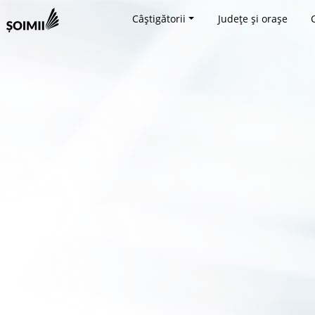
Câștigătorii
Județe și orașe