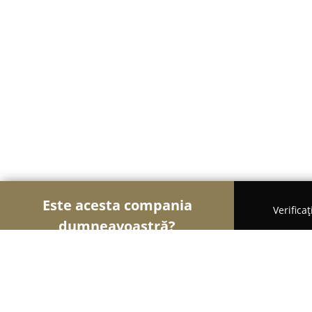
Este acesta compania
Verifica
dumneavoastră?
Șoimii Legii
Cabinete de Avocatură, Notari Publici