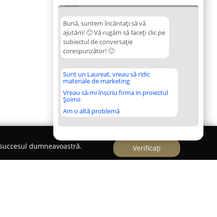
05:45
Bună, suntem încântați să vă
ajutăm! 🙂 Vă rugăm să faceți clic pe
subiectul de conversație
corespunzător! 🙂
Sunt un Laureat, vreau să ridic
materiale de marketing
Vreau să-mi înscriu firma in proiectul
Șoimii
Am o altă problemă
e succesul dumneavoastră.
Verificați
a Notariala Anastase si Asociatii