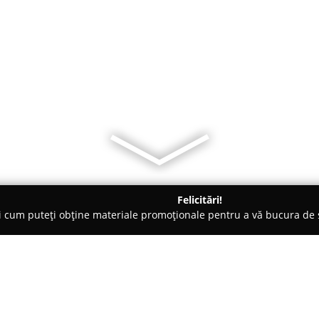
Felicitări!
ți cum puteți obține materiale promoționale pentru a vă bucura d
, Societăți Civile de Avocați - Constanţa
Societatea Profesional