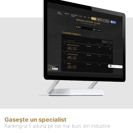
Gasește un specialist
Ranking-ul îi adună pe cei mai buni din industrie