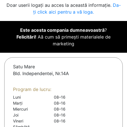
Doar userii logați au acces la această informație.
Da-
ți click aici pentru a vă loga.
Este acesta compania dumneavoastră
?
Felicitări!
Aă cum să primești materialele de
marketing
Satu Mare
Bld. Independentei, Nr.14A
Program de lucru:
Luni
08–16
Marți
08–16
Miercuri
08–16
Joi
08–16
Vineri
08–16
Sâmbătă
-