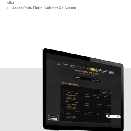
Alba
Josan Radu Florin, Cabinet De Avocat