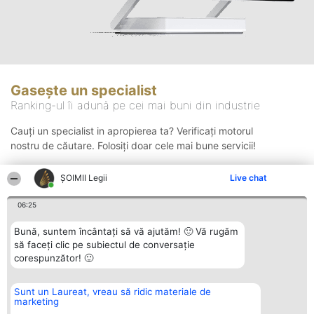
Gasește un specialist
Ranking-ul îi adună pe cei mai buni din industrie
Cauți un specialist in apropierea ta? Verificați motorul
nostru de căutare. Folosiți doar cele mai bune servicii!
ȘOIMII Legii
Live chat
Căutare
06:25
Bună, suntem încântați să vă ajutăm! 🙂 Vă rugăm
să faceți clic pe subiectul de conversație
corespunzător! 🙂
Sunt un Laureat, vreau să ridic materiale de
Organizator Ranking
Plebiscyt
Contact
marketing
BRIGHT SOLUTIONS BR SRL
Câștigătorii
Contact
Aleea Timisul De Sus 2 Bl. A30
Lista Tuturor