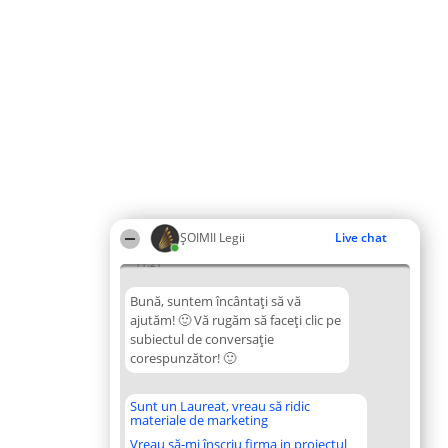
ȘOIMII Legii
Live chat
11:21
Bună, suntem încântați să vă
ajutăm! 🙂 Vă rugăm să faceți clic pe
subiectul de conversație
corespunzător! 🙂
Sunt un Laureat, vreau să ridic
materiale de marketing
Vreau să-mi înscriu firma in proiectul