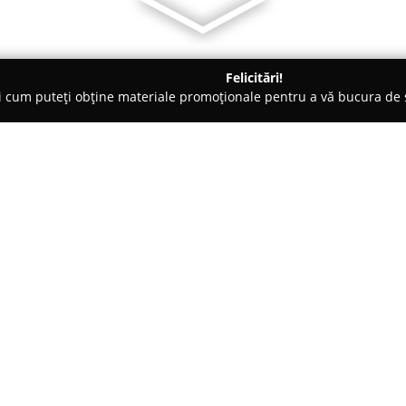
Felicitări!
ți cum puteți obține materiale promoționale pentru a vă bucura d
, Societăți Civile de Avocați - Bucureşti
LOGHIN MELANIA GAB
Despre companie:
Biroul notarial
Loghin Melania 
servicii notariale, adresate atât
București și zona adiacentă. Lo
47-49, iar activitatea acestuia 
Arată mai multe >>
acordată fiecărui dosar. Printre
numără autentificarea contract
proprietate și a declarațiilor,