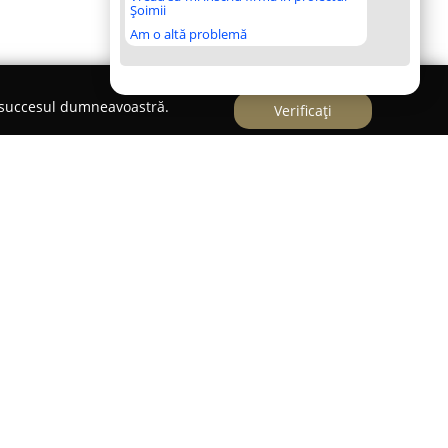
Șoimii
Am o altă problemă
e succesul dumneavoastră.
Verificați
RIELA
Gabriela
pune la dispoziție un spectru larg de
 persoanelor fizice cât și celor juridice din
cația biroului se găsește pe Strada Brezoianu nr.
este apreciată pentru rigurozitate și atenția
 serviciile de bază pe care le furnizează se
elor de vânzare-cumpărare, a actelor de
 asigurându-se mereu că acestea respectă cerințele