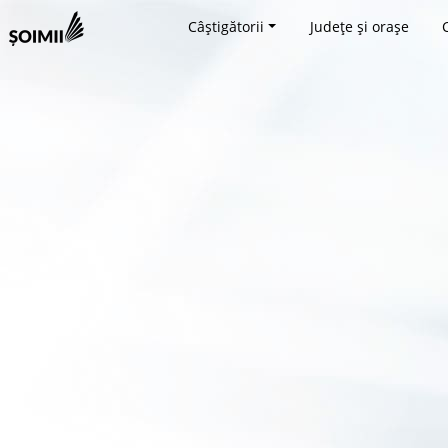
Câștigătorii
Județe și orașe