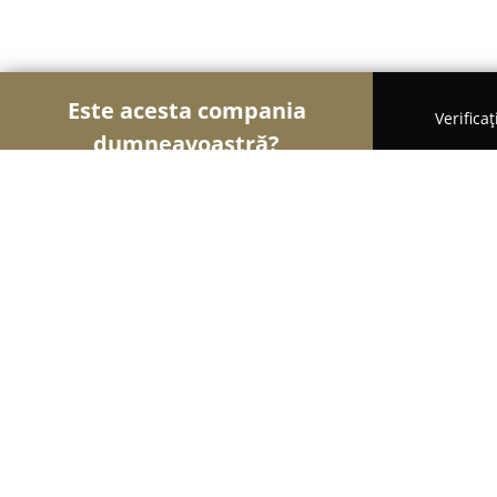
Este acesta compania
Verifica
dumneavoastră?
Șoimii Legii
Cabinete de Avocatură, Notari Publici
LOGHIN MELANIA GABRIELA
8.6
(10)