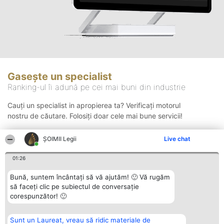
Gasește un specialist
Ranking-ul îi adună pe cei mai buni din industrie
Cauți un specialist in apropierea ta? Verificați motorul
nostru de căutare. Folosiți doar cele mai bune servicii!
ȘOIMII Legii
Live chat
Căutare
01:26
Bună, suntem încântați să vă ajutăm! 🙂 Vă rugăm
să faceți clic pe subiectul de conversație
corespunzător! 🙂
Sunt un Laureat, vreau să ridic materiale de
Organizator Ranking
Plebiscyt
Contact