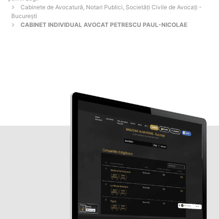
Cabinete de Avocatură, Notari Publici, Societăți Civile de Avocați -
Bucureşti
CABINET INDIVIDUAL AVOCAT PETRESCU PAUL-NICOLAE