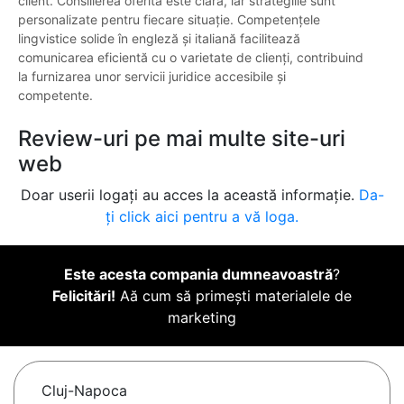
client. Consilierea oferită este clară, iar strategiile sunt
personalizate pentru fiecare situație. Competențele
lingvistice solide în engleză și italiană facilitează
comunicarea eficientă cu o varietate de clienți, contribuind
la furnizarea unor servicii juridice accesibile și
competente.
Review-uri pe mai multe site-uri
web
Doar userii logați au acces la această informație.
Da-
ți click aici pentru a vă loga.
Este acesta compania dumneavoastră
?
Felicitări!
Aă cum să primești materialele de
marketing
Cluj-Napoca