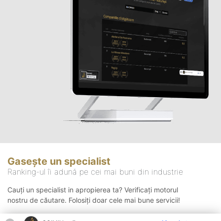
Gasește un specialist
Ranking-ul îi adună pe cei mai buni din industrie
Cauți un specialist in apropierea ta? Verificați motorul
nostru de căutare. Folosiți doar cele mai bune servicii!