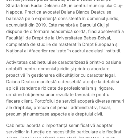
Strada Ioan Budai Deleanu 48, în centrul municipiului Cluj-
Napoca. Practica avocatei Daiana Bianca Deatcu se
bazează pe o experiență consistentă în domeniul juridic,
acumulată din 2019. Este membră a Baroului Cluj și
dispune de o formare academică solidă, fiind absolventă a
Facultății de Drept de la Universitatea Babeș-Bolyai,
completată de studiile de masterat în Drept European și
Național al Afacerilor realizate în cadrul aceleiași instituții.
Activitatea cabinetului se caracterizează printr-o pasiune
notabilă pentru domeniul juridic și printr-o abordare
proactivă în gestionarea dificultăților cu caracter legal.
Daiana Deatcu manifestă o deosebită atenție la detalii și
aplică standarde ridicate de profesionalism și rigoare,
urmărind obținerea unor rezultate favorabile pentru
fiecare client. Portofoliul de servicii acoperă diverse ramuri
ale dreptului, precum cel penal, administrativ, fiscal,
precum și numeroase aspecte ale dreptului civil.
Cabinetul acordă o importanță semnificativă adaptării
serviciilor în funcție de necesitățile particulare ale fiecărui