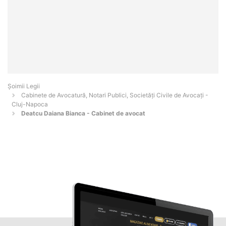
Șoimii Legii
Cabinete de Avocatură, Notari Publici, Societăți Civile de Avocați -
Cluj-Napoca
Deatcu Daiana Bianca - Cabinet de avocat