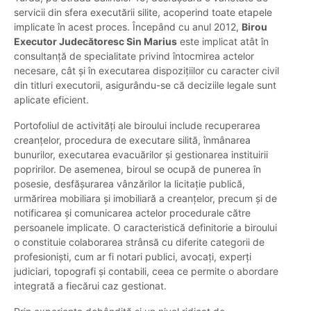
servicii din sfera executării silite, acoperind toate etapele
implicate în acest proces. Începând cu anul 2012,
Birou
Executor Judecătoresc Sin Marius
este implicat atât în
consultanță de specialitate privind întocmirea actelor
necesare, cât și în executarea dispozițiilor cu caracter civil
din titluri executorii, asigurându-se că deciziile legale sunt
aplicate eficient.
Portofoliul de activități ale biroului include recuperarea
creanțelor, procedura de executare silită, înmânarea
bunurilor, executarea evacuărilor și gestionarea instituirii
popririlor. De asemenea, biroul se ocupă de punerea în
posesie, desfășurarea vânzărilor la licitație publică,
urmărirea mobiliara și imobiliară a creanțelor, precum și de
notificarea și comunicarea actelor procedurale către
persoanele implicate. O caracteristică definitorie a biroului
o constituie colaborarea strânsă cu diferite categorii de
profesioniști, cum ar fi notari publici, avocați, experți
judiciari, topografi și contabili, ceea ce permite o abordare
integrată a fiecărui caz gestionat.