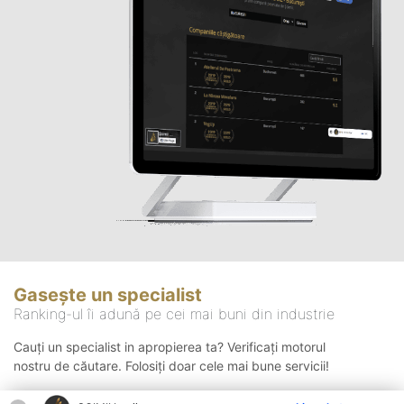
Gasește un specialist
Ranking-ul îi adună pe cei mai buni din industrie
Cauți un specialist in apropierea ta? Verificați motorul
nostru de căutare. Folosiți doar cele mai bune servicii!