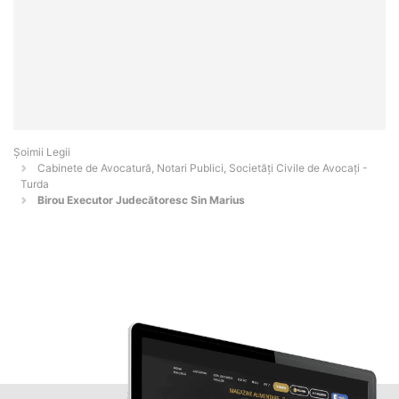
Șoimii Legii
Cabinete de Avocatură, Notari Publici, Societăți Civile de Avocați -
Turda
Birou Executor Judecătoresc Sin Marius