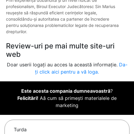
Prin experiența dobândită și un nivel ridicat de
profesionalism, Biroul Executor Judecătoresc Sin Marius
reușește să răspundă eficient cerințelor legale,
consolidându-și autoritatea ca partener de încredere
pentru soluționarea problematicilor legate de recuperarea
drepturilor.
Review-uri pe mai multe site-uri
web
Doar userii logați au acces la această informație.
Da-
ți click aici pentru a vă loga.
Este acesta compania dumneavoastră
?
Felicitări!
Aă cum să primești materialele de
marketing
Turda