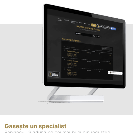
Gasește un specialist
Ranking-ul îi adună pe cei mai buni din industrie