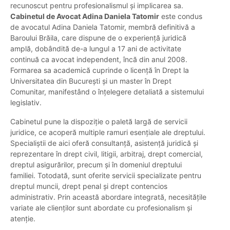
recunoscut pentru profesionalismul și implicarea sa.
Cabinetul de Avocat Adina Daniela Tatomir
este condus
de avocatul Adina Daniela Tatomir, membră definitivă a
Baroului Brăila, care dispune de o experiență juridică
amplă, dobândită de-a lungul a 17 ani de activitate
continuă ca avocat independent, încă din anul 2008.
Formarea sa academică cuprinde o licență în Drept la
Universitatea din București și un master în Drept
Comunitar, manifestând o înțelegere detaliată a sistemului
legislativ.
Cabinetul pune la dispoziție o paletă largă de servicii
juridice, ce acoperă multiple ramuri esențiale ale dreptului.
Specialiștii de aici oferă consultanță, asistență juridică și
reprezentare în drept civil, litigii, arbitraj, drept comercial,
dreptul asigurărilor, precum și în domeniul dreptului
familiei. Totodată, sunt oferite servicii specializate pentru
dreptul muncii, drept penal și drept contencios
administrativ. Prin această abordare integrată, necesitățile
variate ale clienților sunt abordate cu profesionalism și
atenție.