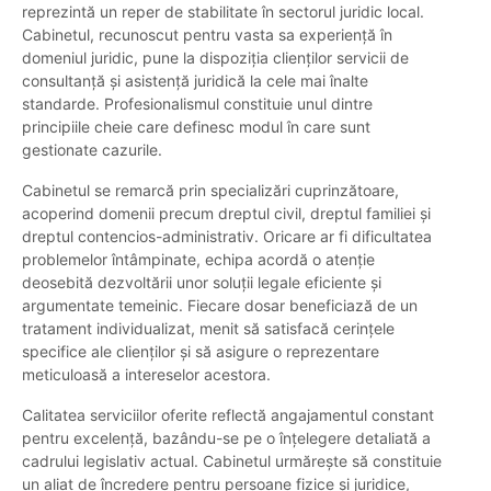
reprezintă un reper de stabilitate în sectorul juridic local.
Cabinetul, recunoscut pentru vasta sa experiență în
domeniul juridic, pune la dispoziția clienților servicii de
consultanță și asistență juridică la cele mai înalte
standarde. Profesionalismul constituie unul dintre
principiile cheie care definesc modul în care sunt
gestionate cazurile.
Cabinetul se remarcă prin specializări cuprinzătoare,
acoperind domenii precum dreptul civil, dreptul familiei și
dreptul contencios-administrativ. Oricare ar fi dificultatea
problemelor întâmpinate, echipa acordă o atenție
deosebită dezvoltării unor soluții legale eficiente și
argumentate temeinic. Fiecare dosar beneficiază de un
tratament individualizat, menit să satisfacă cerințele
specifice ale clienților și să asigure o reprezentare
meticuloasă a intereselor acestora.
Calitatea serviciilor oferite reflectă angajamentul constant
pentru excelență, bazându-se pe o înțelegere detaliată a
cadrului legislativ actual. Cabinetul urmărește să constituie
un aliat de încredere pentru persoane fizice și juridice,