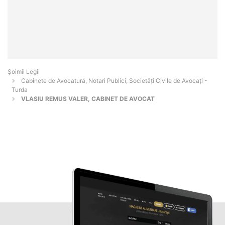
Șoimii Legii
Cabinete de Avocatură, Notari Publici, Societăți Civile de Avocați -
Turda
VLASIU REMUS VALER, CABINET DE AVOCAT