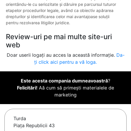
orientându-le cu seriozitate și dăruire pe parcursul tuturor
etapelor procedurilor legale, având ca obiectiv apărarea
drepturilor și identificarea celor mai avantajoase soluții
pentru rezolvarea litigiilor juridice.
Review-uri pe mai multe site-uri
web
Doar userii logați au acces la această informație.
Da-
ți click aici pentru a vă loga.
Este acesta compania dumneavoastră
?
Felicitări!
Aă cum să primești materialele de
marketing
Turda
Piața Republicii 43