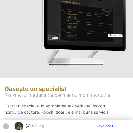
Gasește un specialist
Ranking-ul îi adună pe cei mai buni din industrie
Cauți un specialist in apropierea ta? Verificați motorul
nostru de căutare. Folosiți doar cele mai bune servicii!
ȘOIMII Legii
Live chat
Căutare