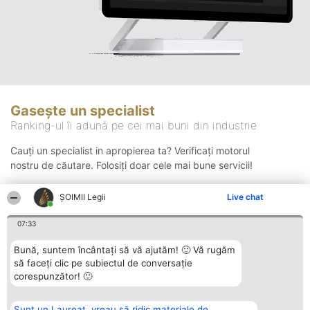
Gasește un specialist
Ranking-ul îi adună pe cei mai buni din industrie
Cauți un specialist in apropierea ta? Verificați motorul
nostru de căutare. Folosiți doar cele mai bune servicii!
ȘOIMII Legii
Live chat
Căutare
07:33
Bună, suntem încântați să vă ajutăm! 🙂 Vă rugăm
să faceți clic pe subiectul de conversație
corespunzător! 🙂
Sunt un Laureat, vreau să ridic materiale de