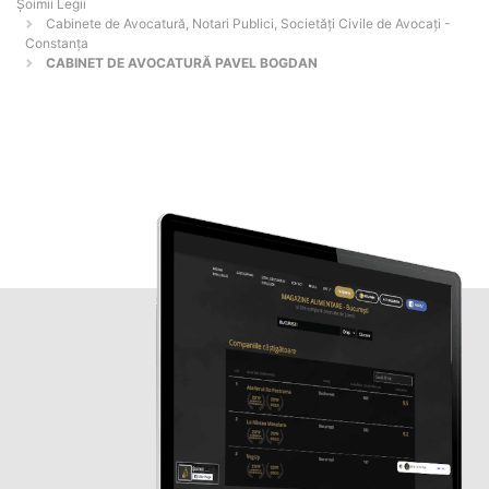
Șoimii Legii
Cabinete de Avocatură, Notari Publici, Societăți Civile de Avocați -
Constanţa
CABINET DE AVOCATURĂ PAVEL BOGDAN