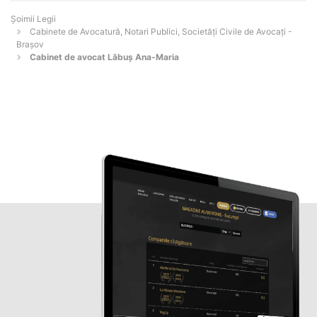
Șoimii Legii
Cabinete de Avocatură, Notari Publici, Societăți Civile de Avocați -
Braşov
Cabinet de avocat Lăbuș Ana-Maria