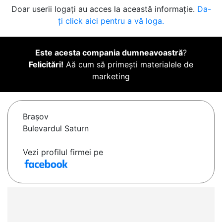
Doar userii logați au acces la această informație.
Da-
ți click aici pentru a vă loga.
Este acesta compania dumneavoastră
?
Felicitări!
Aă cum să primești materialele de
marketing
Braşov
Bulevardul Saturn
Vezi profilul firmei pe