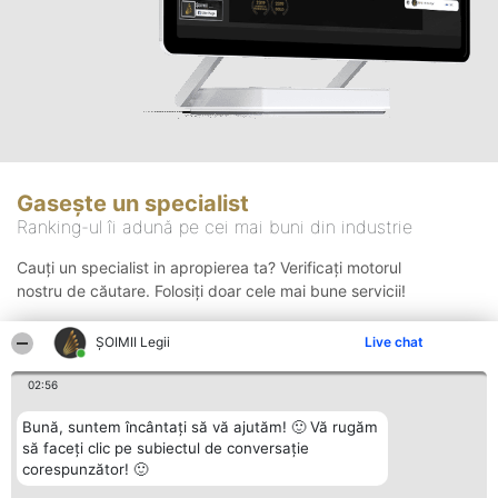
Gasește un specialist
Ranking-ul îi adună pe cei mai buni din industrie
Cauți un specialist in apropierea ta? Verificați motorul
nostru de căutare. Folosiți doar cele mai bune servicii!
ȘOIMII Legii
Live chat
Căutare
02:56
Bună, suntem încântați să vă ajutăm! 🙂 Vă rugăm
să faceți clic pe subiectul de conversație
corespunzător! 🙂