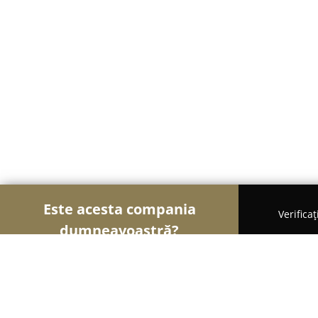
Este acesta compania
Verifica
dumneavoastră?
Șoimii Legii
Cabinete de Avocatură, Notari Publici