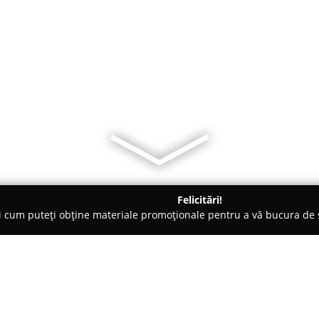
Felicitări!
ți cum puteți obține materiale promoționale pentru a vă bucura d
, Societăți Civile de Avocați - Oradea
Badea Cristian - Cabinet