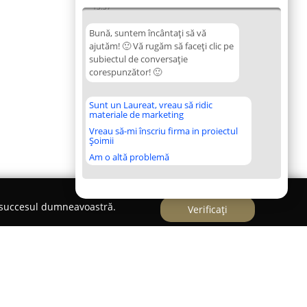
13:37
Bună, suntem încântați să vă
ajutăm! 🙂 Vă rugăm să faceți clic pe
subiectul de conversație
corespunzător! 🙂
Sunt un Laureat, vreau să ridic
materiale de marketing
Vreau să-mi înscriu firma in proiectul
Șoimii
Am o altă problemă
e succesul dumneavoastră.
Verificați
 de Avocat