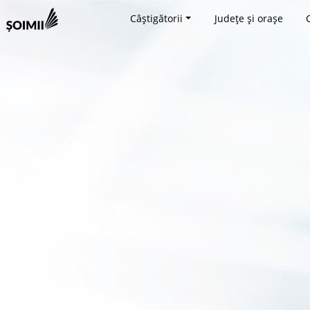
Câștigătorii
Județe și orașe