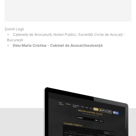
Șoimii Legii
Cabinete de Avocatură, Notari Publici, Societăți Civile de Avocați -
Bucureşti
Dinu Maria Cristina - Cabinet de Avocat/Insolvență