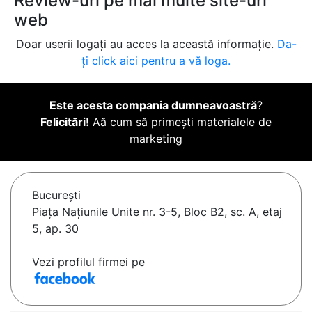
Review-uri pe mai multe site-uri
web
Doar userii logați au acces la această informație.
Da-
ți click aici pentru a vă loga.
Este acesta compania dumneavoastră
?
Felicitări!
Aă cum să primești materialele de
marketing
Bucureşti
Piața Națiunile Unite nr. 3-5, Bloc B2, sc. A, etaj
5, ap. 30
Vezi profilul firmei pe