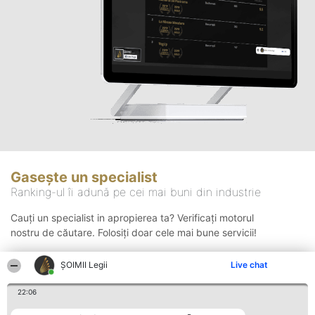
Gasește un specialist
Ranking-ul îi adună pe cei mai buni din industrie
Cauți un specialist in apropierea ta? Verificați motorul
nostru de căutare. Folosiți doar cele mai bune servicii!
ȘOIMII Legii
Live chat
Căutare
22:06