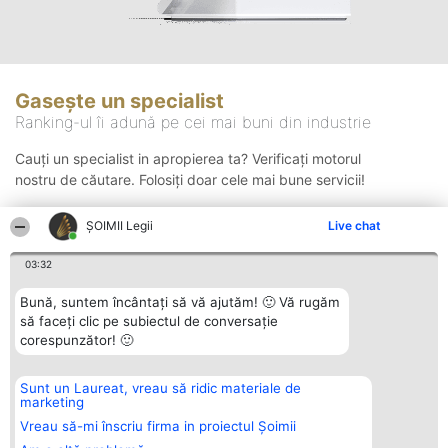
Gasește un specialist
Ranking-ul îi adună pe cei mai buni din industrie
Cauți un specialist in apropierea ta? Verificați motorul
nostru de căutare. Folosiți doar cele mai bune servicii!
ȘOIMII Legii
Live chat
Căutare
03:32
Bună, suntem încântați să vă ajutăm! 🙂 Vă rugăm
să faceți clic pe subiectul de conversație
corespunzător! 🙂
Sunt un Laureat, vreau să ridic materiale de
Organizator Ranking
Plebiscyt
Contact
marketing
BRIGHT SOLUTIONS BR SRL
Câștigătorii
Contact
Aleea Timisul De Sus 2 Bl. A30
Lista Tuturor
Vreau să-mi înscriu firma in proiectul Șoimii
Sc. A Et. 4 Ap. 13 Cod 061952
Laureaților