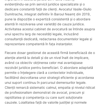
evidențiindu-se prin servicii juridice specializate și o
dedicare constantă față de clienți. Avocatul Vasile-Giulio
Dumitrache, integrat definitiv în Baroul Neamț din 2019,
pune la dispoziție o expertiză consistentă și o abordare
atentă în rezolvarea unei varietăți de cauze juridice.
Activitatea acestui cabinet de avocatură se întinde asupra
unui spectru larg de necesități legale, incluzând
consultanță dedicată, redactarea documentelor legale și
reprezentare competentă în fața instanțelor.
Fiecare dosar gestionat de această firmă beneficiază de o
atenție atentă la detalii și de un nivel înalt de implicare,
având ca obiectiv obținerea celor mai avantajoase
rezolvări juridice pentru beneficiari. O abordare adaptată
permite o înțelegere clară a contextelor individuale,
facilitând dezvoltarea unor strategii eficiente și acordarea
unui suport continuu în parcursul demersurilor legale.
Clienții remarcă sistematic calmul, empatia și nivelul ridicat
de profesionalism demonstrat de avocat, precum și
rapiditatea și competența cu care sunt soluționate
cauzele. Loialitatea față de valorile justiției și normele