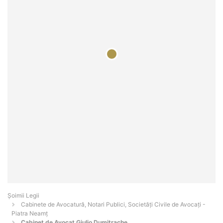
Șoimii Legii
Cabinete de Avocatură, Notari Publici, Societăți Civile de Avocați -
Piatra Neamţ
Cabinet de Avocat Giulio Dumitrache