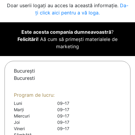
Doar userii logați au acces la această informație.
Da-
ți click aici pentru a vă loga.
Este acesta compania dumneavoastră
?
Felicitări!
Aă cum să primești materialele de
marketing
Bucureşti
Bucuresti
Program de lucru:
Luni
09–17
Marți
09–17
Miercuri
09–17
Joi
09–17
Vineri
09–17
Sâmbătă
-