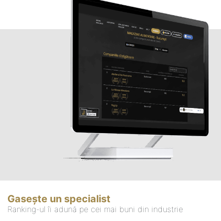
Gasește un specialist
Ranking-ul îi adună pe cei mai buni din industrie