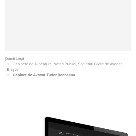
Șoimii Legii
Cabinete de Avocatură, Notari Publici, Societăți Civile de Avocați -
Braşov
Cabinet de Avocat Tudor Becheanu