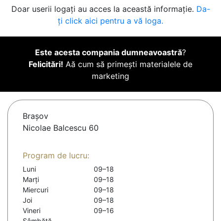
Doar userii logați au acces la această informație.
Da-
ți click aici pentru a vă loga.
Este acesta compania dumneavoastră
?
Felicitări!
Aă cum să primești materialele de
marketing
Braşov
Nicolae Balcescu 60
Program de lucru:
Luni
09–18
Marți
09–18
Miercuri
09–18
Joi
09–18
Vineri
09–16
Sâmbătă
-