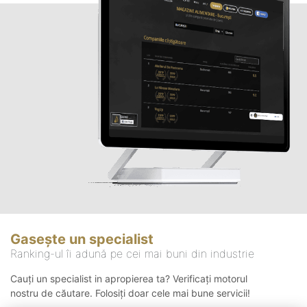
Gasește un specialist
Ranking-ul îi adună pe cei mai buni din industrie
Cauți un specialist in apropierea ta? Verificați motorul
nostru de căutare. Folosiți doar cele mai bune servicii!