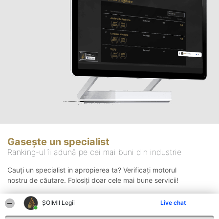
Gasește un specialist
Ranking-ul îi adună pe cei mai buni din industrie
Cauți un specialist in apropierea ta? Verificați motorul
nostru de căutare. Folosiți doar cele mai bune servicii!
ȘOIMII Legii
Live chat
Căutare