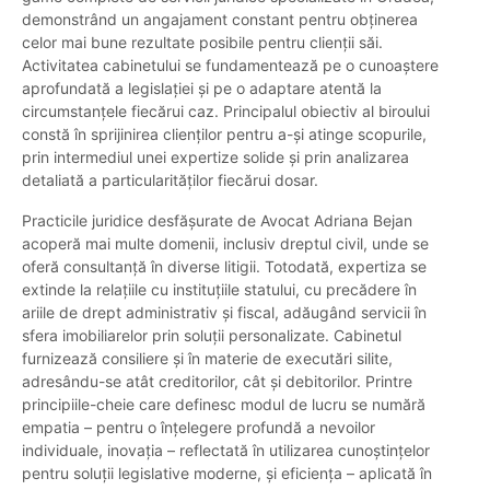
demonstrând un angajament constant pentru obținerea
celor mai bune rezultate posibile pentru clienții săi.
Activitatea cabinetului se fundamentează pe o cunoaștere
aprofundată a legislației și pe o adaptare atentă la
circumstanțele fiecărui caz. Principalul obiectiv al biroului
constă în sprijinirea clienților pentru a-și atinge scopurile,
prin intermediul unei expertize solide și prin analizarea
detaliată a particularităților fiecărui dosar.
Practicile juridice desfășurate de Avocat Adriana Bejan
acoperă mai multe domenii, inclusiv dreptul civil, unde se
oferă consultanță în diverse litigii. Totodată, expertiza se
extinde la relațiile cu instituțiile statului, cu precădere în
ariile de drept administrativ și fiscal, adăugând servicii în
sfera imobiliarelor prin soluții personalizate. Cabinetul
furnizează consiliere și în materie de executări silite,
adresându-se atât creditorilor, cât și debitorilor. Printre
principiile-cheie care definesc modul de lucru se numără
empatia – pentru o înțelegere profundă a nevoilor
individuale, inovația – reflectată în utilizarea cunoștințelor
pentru soluții legislative moderne, și eficiența – aplicată în