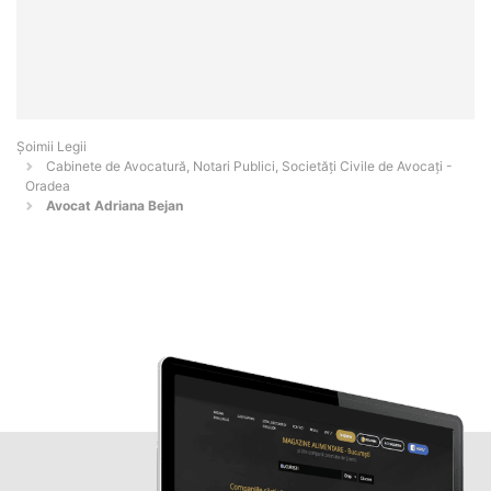
Șoimii Legii
Cabinete de Avocatură, Notari Publici, Societăți Civile de Avocați -
Oradea
Avocat Adriana Bejan