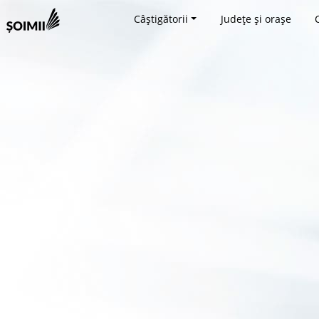
Câștigătorii
Județe și orașe