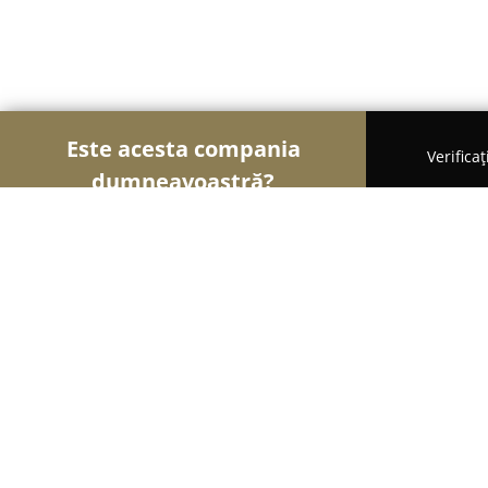
Este acesta compania
Verifica
dumneavoastră?
Șoimii Legii
Cabinete de Avocatură, Notari Publici
Avocat Alexandru Todoran