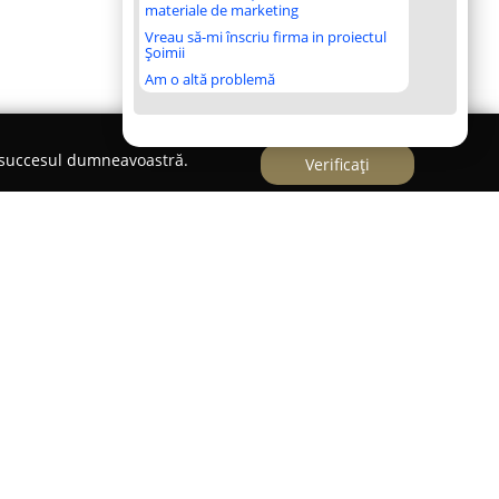
materiale de marketing
Vreau să-mi înscriu firma in proiectul
Șoimii
Am o altă problemă
e succesul dumneavoastră.
Verificați
ran
 Alexandru Todoran
este localizat în Sibiu, pe
la dispoziție servicii juridice de specialitate,
ri ale dreptului. Cu o experiență notabilă în
e client urmăresc să asigure o parteneriat de
cientă a intereselor celor care apelează la