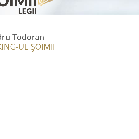
dru Todoran
ING-UL ȘOIMII