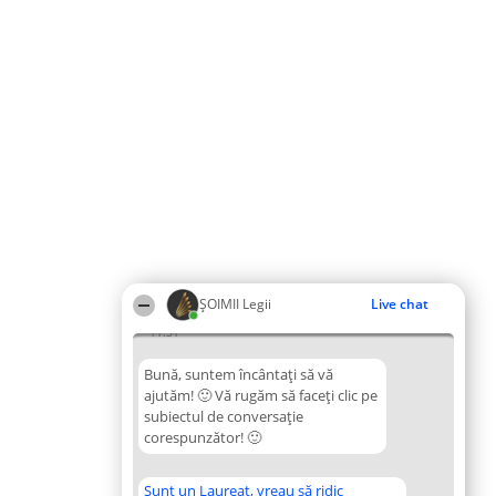
ȘOIMII Legii
Live chat
11:51
Bună, suntem încântați să vă
ajutăm! 🙂 Vă rugăm să faceți clic pe
subiectul de conversație
corespunzător! 🙂
Sunt un Laureat, vreau să ridic