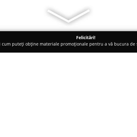
Felicitări!
ți cum puteți obține materiale promoționale pentru a vă bucura d
, Societăți Civile de Avocați - Şelimbăr
Avocat Alexandru Todo
Despre companie:
Cabinetul de avocatură
Avocat
Strada Urlea numărul 2, și pune 
acoperind o diversitate de ramu
domeniu, avocații orientați spr
Arată mai multe >>
încredere și o reprezentare efi