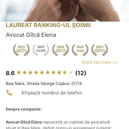
LAUREAT RANKING-UL ȘOIMII
Avocat Gîlcă Elena
Arată mai multe >>
8.6
(12)
Baia Mare, Strada George Coșbuc 27/14
Afișează numărul de telefon
Despre companie:
Avocat Gîlcă Elena
reprezintă un cabinet de avocatură
situat în Baia Mare, definit printr-un angajament puternic