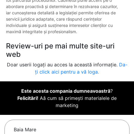
tot parcursul procedurilor. Cabinetul pune accent pe o
abordare proactivă și determinare în rezolvarea cazurilor,
iar cunoașterea detaliată a legislației permite oferirea de
servicii juridice adaptate, care răspund cerințelor
individuale și asigură susținerea intereselor clienților cu
maximă integritate și profesionalism.
Review-uri pe mai multe site-uri
web
Doar userii logați au acces la această informație.
Da-
ți click aici pentru a vă loga.
Este acesta compania dumneavoastră
?
Felicitări!
Aă cum să primești materialele de
marketing
Baia Mare