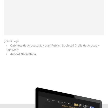
Șoimii Legii
Cabinete de Avocatură, Notari Publici, Societăți Civile de Avocați -
Baia Mare
Avocat Gîlcă Elena