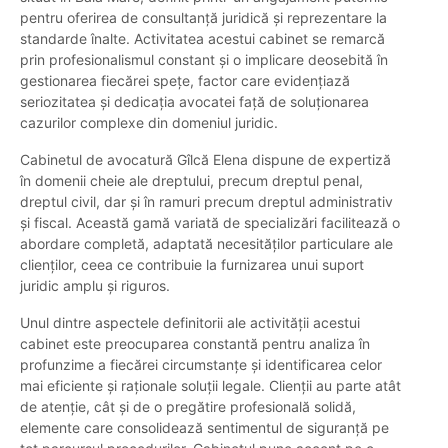
pentru oferirea de consultanță juridică și reprezentare la
standarde înalte. Activitatea acestui cabinet se remarcă
prin profesionalismul constant și o implicare deosebită în
gestionarea fiecărei spețe, factor care evidențiază
seriozitatea și dedicația avocatei față de soluționarea
cazurilor complexe din domeniul juridic.
Cabinetul de avocatură Gîlcă Elena dispune de expertiză
în domenii cheie ale dreptului, precum dreptul penal,
dreptul civil, dar și în ramuri precum dreptul administrativ
și fiscal. Această gamă variată de specializări facilitează o
abordare completă, adaptată necesităților particulare ale
clienților, ceea ce contribuie la furnizarea unui suport
juridic amplu și riguros.
Unul dintre aspectele definitorii ale activității acestui
cabinet este preocuparea constantă pentru analiza în
profunzime a fiecărei circumstanțe și identificarea celor
mai eficiente și raționale soluții legale. Clienții au parte atât
de atenție, cât și de o pregătire profesională solidă,
elemente care consolidează sentimentul de siguranță pe