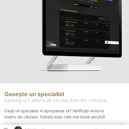
Gasește un specialist
Ranking-ul îi adună pe cei mai buni din industrie
Cauți un specialist in apropierea ta? Verificați motorul
nostru de căutare. Folosiți doar cele mai bune servicii!