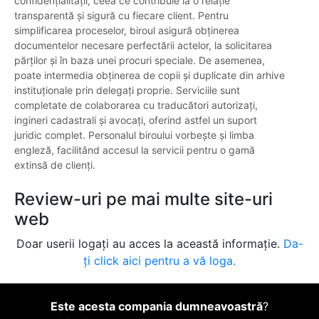
confidențialității, ceea ce contribuie la o relație
transparentă și sigură cu fiecare client. Pentru
simplificarea proceselor, biroul asigură obținerea
documentelor necesare perfectării actelor, la solicitarea
părților și în baza unei procuri speciale. De asemenea,
poate intermedia obținerea de copii și duplicate din arhive
instituționale prin delegați proprie. Serviciile sunt
completate de colaborarea cu traducători autorizați,
ingineri cadastrali și avocați, oferind astfel un suport
juridic complet. Personalul biroului vorbește și limba
engleză, facilitând accesul la servicii pentru o gamă
extinsă de clienți.
Review-uri pe mai multe site-uri
web
Doar userii logați au acces la această informație.
Da-
ți click aici pentru a vă loga.
Este acesta compania dumneavoastră
?