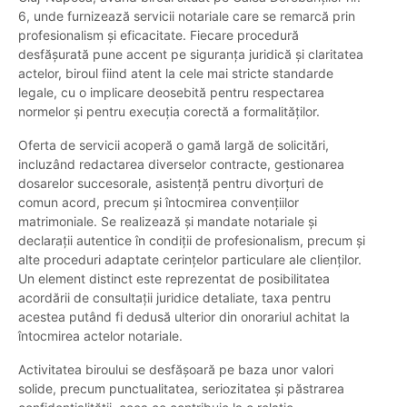
6, unde furnizează servicii notariale care se remarcă prin
profesionalism și eficacitate. Fiecare procedură
desfășurată pune accent pe siguranța juridică și claritatea
actelor, biroul fiind atent la cele mai stricte standarde
legale, cu o implicare deosebită pentru respectarea
normelor și pentru execuția corectă a formalităților.
Oferta de servicii acoperă o gamă largă de solicitări,
incluzând redactarea diverselor contracte, gestionarea
dosarelor succesorale, asistență pentru divorțuri de
comun acord, precum și întocmirea convențiilor
matrimoniale. Se realizează și mandate notariale și
declarații autentice în condiții de profesionalism, precum și
alte proceduri adaptate cerințelor particulare ale clienților.
Un element distinct este reprezentat de posibilitatea
acordării de consultații juridice detaliate, taxa pentru
acestea putând fi dedusă ulterior din onorariul achitat la
întocmirea actelor notariale.
Activitatea biroului se desfășoară pe baza unor valori
solide, precum punctualitatea, seriozitatea și păstrarea