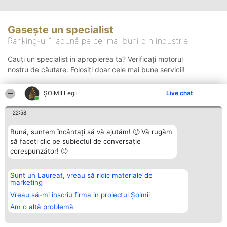
Gasește un specialist
Ranking-ul îi adună pe cei mai buni din industrie
Cauți un specialist in apropierea ta? Verificați motorul
nostru de căutare. Folosiți doar cele mai bune servicii!
ȘOIMII Legii
Live chat
Căutare
22:58
Bună, suntem încântați să vă ajutăm! 🙂 Vă rugăm
să faceți clic pe subiectul de conversație
corespunzător! 🙂
Sunt un Laureat, vreau să ridic materiale de
Organizator Ranking
Plebiscyt
Contact
marketing
BRIGHT SOLUTIONS BR SRL
Câștigătorii
Contact
Aleea Timisul De Sus 2 Bl. A30
Lista Tuturor
Vreau să-mi înscriu firma in proiectul Șoimii
Sc. A Et. 4 Ap. 13 Cod 061952
Laureaților
Am o altă problemă
București
Reguli
CUI 36737675
Statut
tel: +40 770 990 492
Politica de