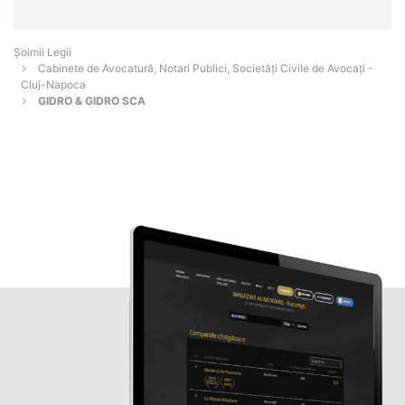
Șoimii Legii
Cabinete de Avocatură, Notari Publici, Societăți Civile de Avocați -
Cluj-Napoca
GIDRO & GIDRO SCA