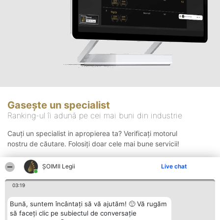
Gasește un specialist
Ranking-ul îi adună pe cei mai buni din industrie
Cauți un specialist in apropierea ta? Verificați motorul
nostru de căutare. Folosiți doar cele mai bune servicii!
ȘOIMII Legii
Live chat
Căutare
03:19
Bună, suntem încântați să vă ajutăm! 🙂 Vă rugăm
să faceți clic pe subiectul de conversație