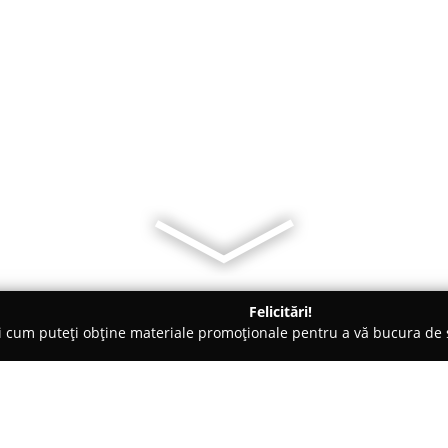
Felicitări!
ți cum puteți obține materiale promoționale pentru a vă bucura d
, Societăți Civile de Avocați - Constanţa
B.I.N. Stefan Elena La