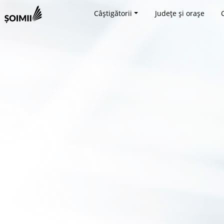
Câștigătorii
Județe și orașe