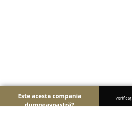
Este acesta compania
Verifica
dumneavoastră?
Șoimii Legii
Cabinete de Avocatură, Notari Publici