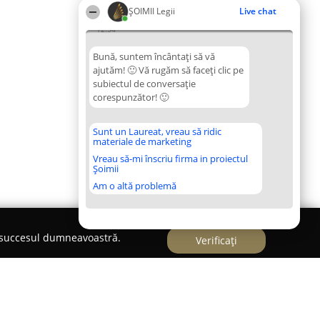
ȘOIMII Legii
Live chat
12:54
Bună, suntem încântați să vă
ajutăm! 🙂 Vă rugăm să faceți clic pe
subiectul de conversație
corespunzător! 🙂
Sunt un Laureat, vreau să ridic
materiale de marketing
Vreau să-mi înscriu firma in proiectul
Șoimii
Am o altă problemă
e succesul dumneavoastră.
Verificați
ura