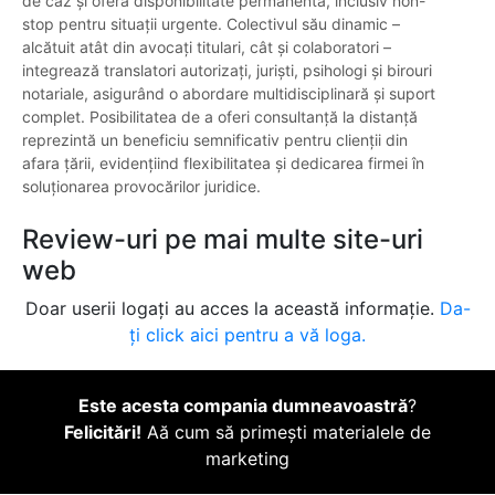
de caz și oferă disponibilitate permanentă, inclusiv non-
stop pentru situații urgente. Colectivul său dinamic –
alcătuit atât din avocați titulari, cât și colaboratori –
integrează translatori autorizați, juriști, psihologi și birouri
notariale, asigurând o abordare multidisciplinară și suport
complet. Posibilitatea de a oferi consultanță la distanță
reprezintă un beneficiu semnificativ pentru clienții din
afara țării, evidențiind flexibilitatea și dedicarea firmei în
soluționarea provocărilor juridice.
Review-uri pe mai multe site-uri
web
Doar userii logați au acces la această informație.
Da-
ți click aici pentru a vă loga.
Este acesta compania dumneavoastră
?
Felicitări!
Aă cum să primești materialele de
marketing