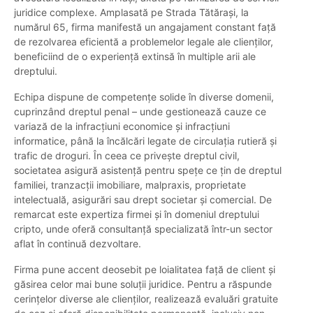
juridice complexe. Amplasată pe Strada Tătărași, la
numărul 65, firma manifestă un angajament constant față
de rezolvarea eficientă a problemelor legale ale clienților,
beneficiind de o experiență extinsă în multiple arii ale
dreptului.
Echipa dispune de competențe solide în diverse domenii,
cuprinzând dreptul penal – unde gestionează cauze ce
variază de la infracțiuni economice și infracțiuni
informatice, până la încălcări legate de circulația rutieră și
trafic de droguri. În ceea ce privește dreptul civil,
societatea asigură asistență pentru spețe ce țin de dreptul
familiei, tranzacții imobiliare, malpraxis, proprietate
intelectuală, asigurări sau drept societar și comercial. De
remarcat este expertiza firmei și în domeniul dreptului
cripto, unde oferă consultanță specializată într-un sector
aflat în continuă dezvoltare.
Firma pune accent deosebit pe loialitatea față de client și
găsirea celor mai bune soluții juridice. Pentru a răspunde
cerințelor diverse ale clienților, realizează evaluări gratuite