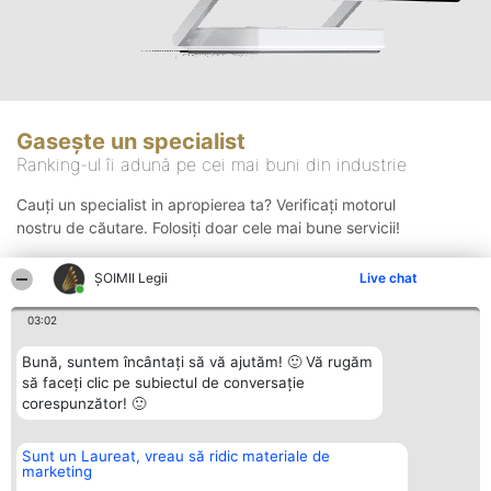
Gasește un specialist
Ranking-ul îi adună pe cei mai buni din industrie
Cauți un specialist in apropierea ta? Verificați motorul
nostru de căutare. Folosiți doar cele mai bune servicii!
ȘOIMII Legii
Live chat
Căutare
03:02
Bună, suntem încântați să vă ajutăm! 🙂 Vă rugăm
să faceți clic pe subiectul de conversație
corespunzător! 🙂
Sunt un Laureat, vreau să ridic materiale de
Organizator Ranking
Plebiscyt
Contact
marketing
BRIGHT SOLUTIONS BR SRL
Câștigătorii
Contact
Aleea Timisul De Sus 2 Bl. A30
Lista Tuturor