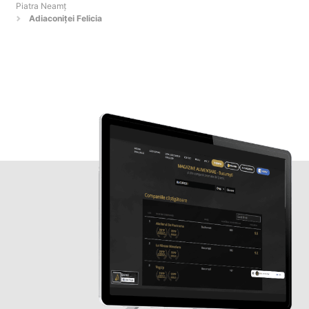
Piatra Neamţ
Adiaconiței Felicia