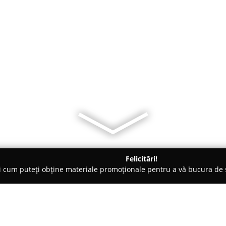
Felicitări!
ți cum puteți obține materiale promoționale pentru a vă bucura d
, Societăți Civile de Avocați - Braşov
Birou Executor Judecător