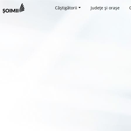
Câștigătorii
Județe și orașe