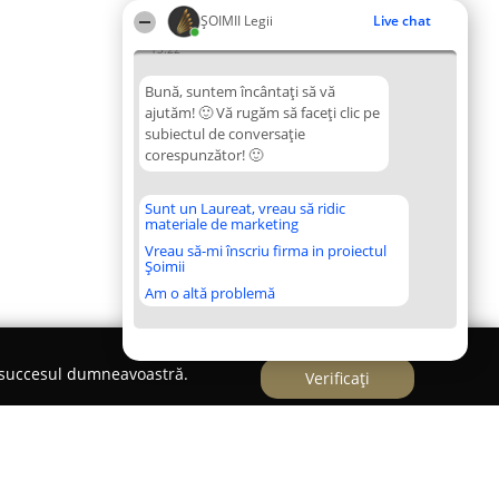
ȘOIMII Legii
Live chat
13:22
Bună, suntem încântați să vă
ajutăm! 🙂 Vă rugăm să faceți clic pe
subiectul de conversație
corespunzător! 🙂
Sunt un Laureat, vreau să ridic
materiale de marketing
Vreau să-mi înscriu firma in proiectul
Șoimii
Am o altă problemă
e succesul dumneavoastră.
Verificați
esc Corșate Alexandru Alin