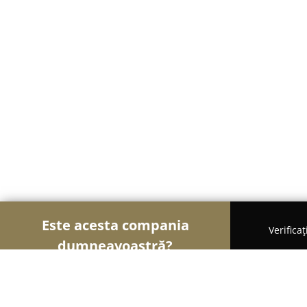
Este acesta compania
Verifica
dumneavoastră?
Șoimii Legii
Cabinete de Avocatură, Notari Publici