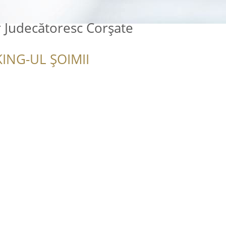
 Judecătoresc Corșate
ING-UL ȘOIMII