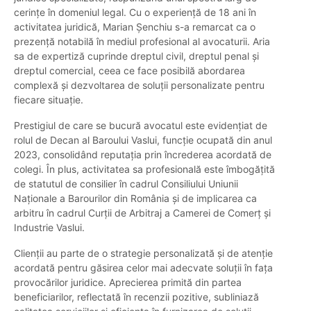
cerințe în domeniul legal. Cu o experiență de 18 ani în
activitatea juridică, Marian Șenchiu s-a remarcat ca o
prezență notabilă în mediul profesional al avocaturii. Aria
sa de expertiză cuprinde dreptul civil, dreptul penal și
dreptul comercial, ceea ce face posibilă abordarea
complexă și dezvoltarea de soluții personalizate pentru
fiecare situație.
Prestigiul de care se bucură avocatul este evidențiat de
rolul de Decan al Baroului Vaslui, funcție ocupată din anul
2023, consolidând reputația prin încrederea acordată de
colegi. În plus, activitatea sa profesională este îmbogățită
de statutul de consilier în cadrul Consiliului Uniunii
Naționale a Barourilor din România și de implicarea ca
arbitru în cadrul Curții de Arbitraj a Camerei de Comerț și
Industrie Vaslui.
Clienții au parte de o strategie personalizată și de atenție
acordată pentru găsirea celor mai adecvate soluții în fața
provocărilor juridice. Aprecierea primită din partea
beneficiarilor, reflectată în recenzii pozitive, subliniază