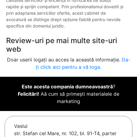
calitatea serviciilor și eficiența în furnizarea de soluții
rapide și sprijin competent. Prin profesionalismul dovedit și
prin adaptarea serviciilor oferite, acest cabinet de
avocatură se distinge drept opțiune fiabilă pentru nevoile
specifice din domeniul juridic.
Review-uri pe mai multe site-uri
web
Doar userii logați au acces la această informație.
Da-
ți click aici pentru a vă loga.
Este acesta compania dumneavoastră
?
Felicitări!
Aă cum să primești materialele de
marketing
Vaslui
str. Stefan cel Mare, nr. 102, bl. 91-T4, parter