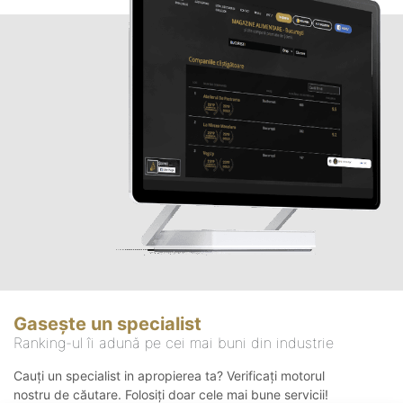
Gasește un specialist
Ranking-ul îi adună pe cei mai buni din industrie
Cauți un specialist in apropierea ta? Verificați motorul
nostru de căutare. Folosiți doar cele mai bune servicii!