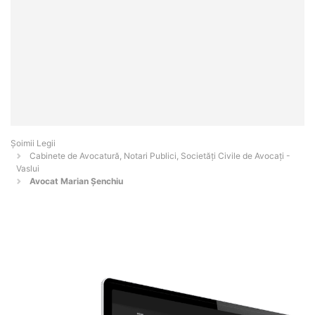
Șoimii Legii
Cabinete de Avocatură, Notari Publici, Societăți Civile de Avocați -
Vaslui
Avocat Marian Șenchiu