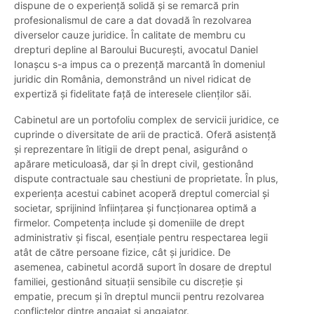
dispune de o experiență solidă și se remarcă prin
profesionalismul de care a dat dovadă în rezolvarea
diverselor cauze juridice. În calitate de membru cu
drepturi depline al Baroului București, avocatul Daniel
Ionașcu s-a impus ca o prezență marcantă în domeniul
juridic din România, demonstrând un nivel ridicat de
expertiză și fidelitate față de interesele clienților săi.
Cabinetul are un portofoliu complex de servicii juridice, ce
cuprinde o diversitate de arii de practică. Oferă asistență
și reprezentare în litigii de drept penal, asigurând o
apărare meticuloasă, dar și în drept civil, gestionând
dispute contractuale sau chestiuni de proprietate. În plus,
experiența acestui cabinet acoperă dreptul comercial și
societar, sprijinind înființarea și funcționarea optimă a
firmelor. Competența include și domeniile de drept
administrativ și fiscal, esențiale pentru respectarea legii
atât de către persoane fizice, cât și juridice. De
asemenea, cabinetul acordă suport în dosare de dreptul
familiei, gestionând situații sensibile cu discreție și
empatie, precum și în dreptul muncii pentru rezolvarea
conflictelor dintre angajat și angajator.