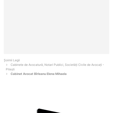
Șoimii Legii
Cabinete de Avocatură, Notari Publici, Societăți Civile de Avocați -
Piteşti
Cabinet Avocat Bîrleanu Elena Mihaela