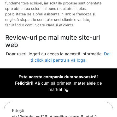
fundamentele echipei, iar soluțiile propuse sunt orientate
spre obținerea celor mai bune rezultate. În plus,
posibilitatea de a oferi asistență în limbile franceză și
engleză răspunde cerințelor unei clientele variate,
facilitând o comunicare clară și eficientă.
Review-uri pe mai multe site-uri
web
Doar userii logați au acces la această informație.
Da-
ți click aici pentru a vă loga.
Este acesta compania dumneavoastră
?
Felicitări!
Aă cum să primești materialele de
marketing
Piteşti
str.Victoriei nr.12B, Alcadibo- corp B, etaj 2,