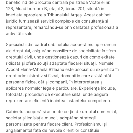
beneficiind de o locație centrală pe strada Victoriei nr.
12B, Alcadibo-corp B, etajul 2, biroul 201, situată în
imediata apropiere a Tribunalului Argeș. Acest cabinet
juridic furnizează servicii complexe de consultanță și
reprezentare, remarcându-se prin calitatea profesională a
activității sale.
Specialiștii din cadrul cabinetului acoperă multiple ramuri
ale dreptului, asigurând consiliere de specialitate în sfera
dreptului civil, unde gestionează cazuri de complexitate
ridicată și oferă soluții adaptate fiecărei situații. Numele
Avocat Elena-Mihaela Bîrleanu este asociat cu expertiza în
drept administrativ și fiscal, domenii în care asistă atât
persoane fizice, cât și companii, în interpretarea și
aplicarea normelor legale particulare. Experiența include,
totodată, proceduri de executare silită, unde asigură
reprezentare eficientă înaintea instanțelor competente.
Cabinetul acoperă și aspecte ce țin de dreptul comercial,
societar și legislația muncii, adoptând strategii
personalizate pentru fiecare client. Profesionismul și
angajamentul față de nevoile clienților constituie