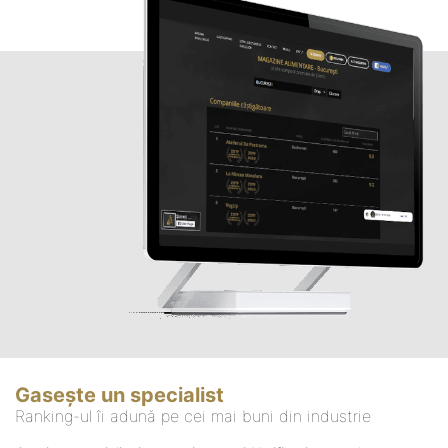
Gasește un specialist
Ranking-ul îi adună pe cei mai buni din industrie