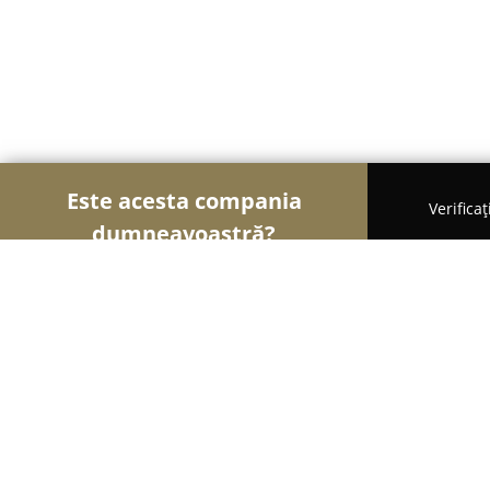
Este acesta compania
Verifica
dumneavoastră?
Șoimii Legii
Cabinete de Avocatură, Notari Publici,
ProtectMARK Inregistrare marci Ias