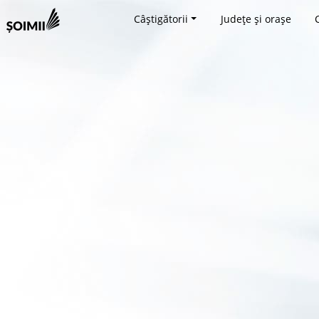
Câștigătorii
Județe și orașe