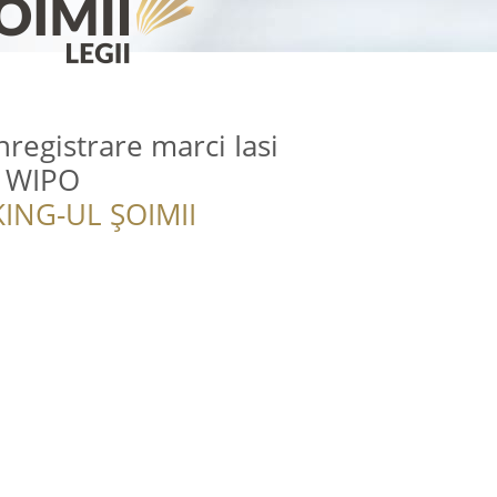
registrare marci Iasi
- WIPO
ING-UL ȘOIMII