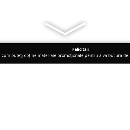
Felicitări!
ți cum puteți obține materiale promoționale pentru a vă bucura d
 Societăți Civile de Avocați - Iaşi
ProtectMARK Inregistrare ma
i OSIM - EUIPO - WIPO
Despre companie:
ProtectMARK Inregistrare mar
un actor important în sfera pro
servicii dedicate înregistrării 