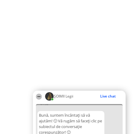
ȘOIMII Legii
Live chat
01:32
Bună, suntem încântați să vă
ajutăm! 🙂 Vă rugăm să faceți clic pe
subiectul de conversație
corespunzător! 🙂