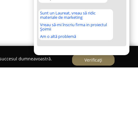
Sunt un Laureat, vreau să ridic
materiale de marketing
Vreau să-mi înscriu firma in proiectul
Șoimii
Am o altă problemă
e succesul dumneavoastră.
Verificați
rci Iasi OSIM - EUIPO - WIPO
ci Iasi OSIM
- EUIPO - WIPO este recunoscută ca
prietății intelectuale, oferind o gamă variată de
și apărării mărcilor, desenelor, modelelor și