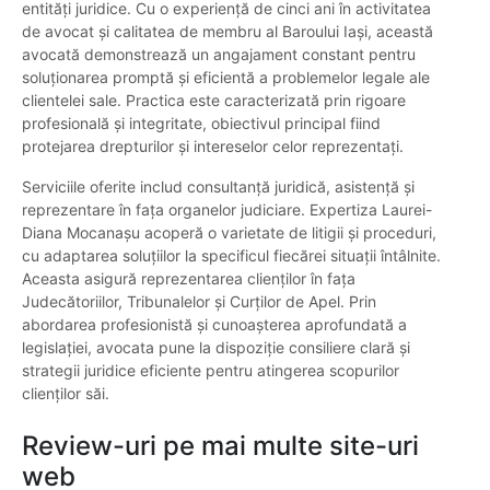
entități juridice. Cu o experiență de cinci ani în activitatea
de avocat și calitatea de membru al Baroului Iași, această
avocată demonstrează un angajament constant pentru
soluționarea promptă și eficientă a problemelor legale ale
clientelei sale. Practica este caracterizată prin rigoare
profesională și integritate, obiectivul principal fiind
protejarea drepturilor și intereselor celor reprezentați.
Serviciile oferite includ consultanță juridică, asistență și
reprezentare în fața organelor judiciare. Expertiza Laurei-
Diana Mocanașu acoperă o varietate de litigii și proceduri,
cu adaptarea soluțiilor la specificul fiecărei situații întâlnite.
Aceasta asigură reprezentarea clienților în fața
Judecătoriilor, Tribunalelor și Curților de Apel. Prin
abordarea profesionistă și cunoașterea aprofundată a
legislației, avocata pune la dispoziție consiliere clară și
strategii juridice eficiente pentru atingerea scopurilor
clienților săi.
Review-uri pe mai multe site-uri
web