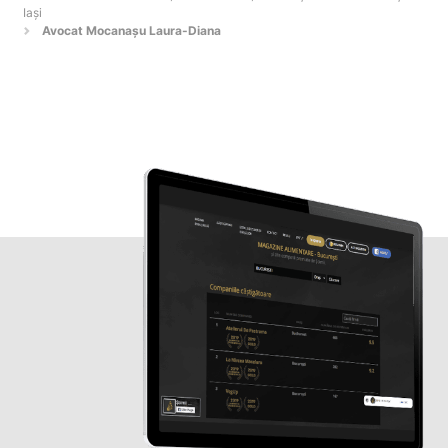
Iaşi
Avocat Mocanașu Laura-Diana