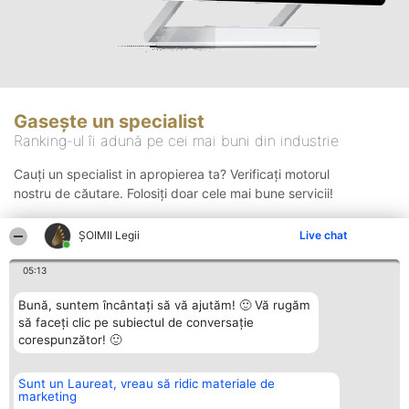
Gasește un specialist
Ranking-ul îi adună pe cei mai buni din industrie
Cauți un specialist in apropierea ta? Verificați motorul
nostru de căutare. Folosiți doar cele mai bune servicii!
ȘOIMII Legii
Live chat
Căutare
05:13
Bună, suntem încântați să vă ajutăm! 🙂 Vă rugăm
să faceți clic pe subiectul de conversație
corespunzător! 🙂
Sunt un Laureat, vreau să ridic materiale de
Organizator Ranking
Plebiscyt
Contact
marketing
BRIGHT SOLUTIONS BR SRL
Câștigătorii
Contact