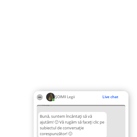
ȘOIMII Legii
Live chat
14:32
Bună, suntem încântați să vă
ajutăm! 🙂 Vă rugăm să faceți clic pe
subiectul de conversație
corespunzător! 🙂