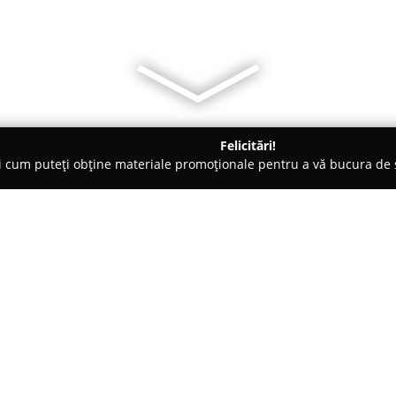
Felicitări!
ți cum puteți obține materiale promoționale pentru a vă bucura d
, Societăți Civile de Avocați - Sibiu
CABINET AVOCATURA FLEI
LINA
Despre companie:
Cabinet Avocatură Fleischer A
23, se evidențiază printr-o exper
adaptate nevoilor individuale. 