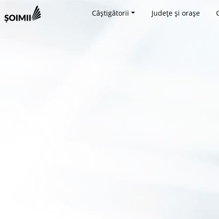
Câștigătorii
Județe și orașe