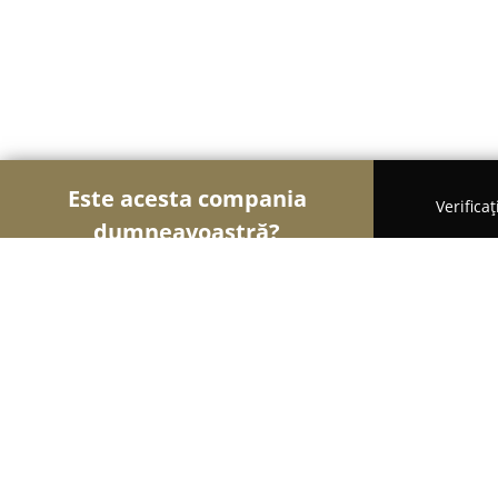
Este acesta compania
Verifica
dumneavoastră?
Șoimii Legii
Cabinete de Avocatură, Notari Publici
CABINET AVOCATURA FLEISCHER A