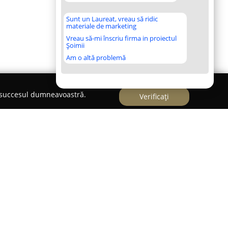
Sunt un Laureat, vreau să ridic
materiale de marketing
Vreau să-mi înscriu firma in proiectul
Șoimii
Am o altă problemă
e succesul dumneavoastră.
Verificați
SCHER ALINA
lina
din Sibiu, situat pe Bulevardul Victoriei nr.
tiză juridică solidă, oferind clienților soluții
Avocata Alina Fleischer, având peste 16 ani de