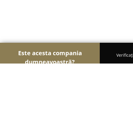
Este acesta compania
Verifica
dumneavoastră?
Șoimii Legii
Cabinete de Avocatură, Notari Publici
Cabinet Avocat Drept Penal