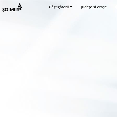
Câștigătorii
Județe și orașe