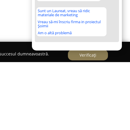
Sunt un Laureat, vreau să ridic
materiale de marketing
Vreau să-mi înscriu firma in proiectul
Șoimii
Am o altă problemă
e succesul dumneavoastră.
Verificați
Penal
te remarcat pentru nivelul înalt de expertiză și
 în aria dreptului penal. Amplasat în centrul
servicii juridice de calitate superioară și