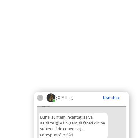
ȘOIMII Legii
Live chat
02:40
Bună, suntem încântați să vă
ajutăm! 🙂 Vă rugăm să faceți clic pe
subiectul de conversație
corespunzător! 🙂