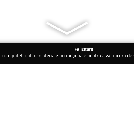
Felicitări!
ți cum puteți obține materiale promoționale pentru a vă bucura d
, Societăți Civile de Avocați - Bucureşti
Cabinet Avocat Drept 
Despre companie:
Cabinet Avocat Drept Penal
es
pentru devotamentul demonstrat
Bucureștiului, cabinetul acordă 