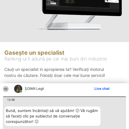
Gasește un specialist
Ranking-ul îi adună pe cei mai buni din industrie
Cauți un specialist in apropierea ta? Verificați motorul
nostru de căutare. Folosiți doar cele mai bune servicii!
ȘOIMII Legii
Live chat
Căutare
13:48
Bună, suntem încântați să vă ajutăm! 🙂 Vă rugăm
să faceți clic pe subiectul de conversație
corespunzător! 🙂