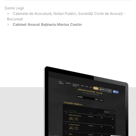
Șoimii Legii
Cabinete de Avocatură, Notari Publici, Societăți Civile de Avocați -
Bucureşti
Cabinet Avocat Bejinariu Marius Costin