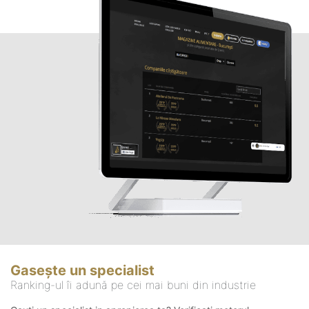
Gasește un specialist
Ranking-ul îi adună pe cei mai buni din industrie