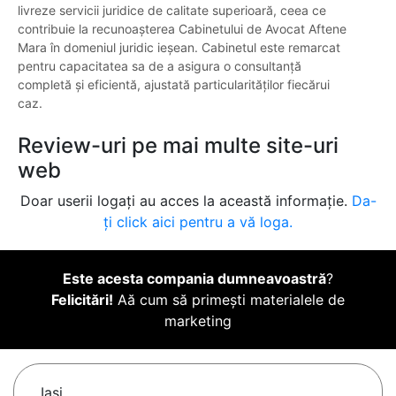
livreze servicii juridice de calitate superioară, ceea ce
contribuie la recunoașterea Cabinetului de Avocat Aftene
Mara în domeniul juridic ieșean. Cabinetul este remarcat
pentru capacitatea sa de a asigura o consultanță
completă și eficientă, ajustată particularităților fiecărui
caz.
Review-uri pe mai multe site-uri
web
Doar userii logați au acces la această informație.
Da-
ți click aici pentru a vă loga.
Este acesta compania dumneavoastră
?
Felicitări!
Aă cum să primești materialele de
marketing
Iaşi