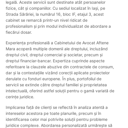
legală. Aceste servicii sunt destinate atât persoanelor
fizice, cât și companiilor. Cu sediul localizat în Iași, pe
Strada Sărăriei, la numărul 16, bloc IF, etajul 3, acest
cabinet se remarcă printr-un nivel ridicat de
profesionalism și prin modul individualizat de abordare a
fiecărui dosar.
Experiența profesională a Cabinetului de Avocat Aftene
Mara acoperă multiple domenii ale dreptului, incluzând
dreptul civil, dreptul comercial și societar, precum și
dreptul financiar-bancar. Expertiza cuprinde aspecte
referitoare la clauzele abuzive din contractele de consum,
dar și la contestațiile vizând corecții aplicate proiectelor
derulate cu fonduri europene. În plus, portofoliul de
servicii se extinde către dreptul familiei și proprietatea
intelectuală, oferind astfel soluții pentru o gamă variată de
cerințe juridice.
Implicarea față de clienți se reflectă în analiza atentă a
intereselor acestora pe toate planurile, precum și în
identificarea celor mai potrivite soluții pentru probleme
juridice complexe. Abordarea personalizată urmărește să