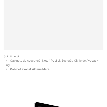
Șoimii Legii
Cabinete de Avocatură, Notari Publici, Societăți Civile de Avocați -
Iaşi
Cabinet avocat Aftene Mara