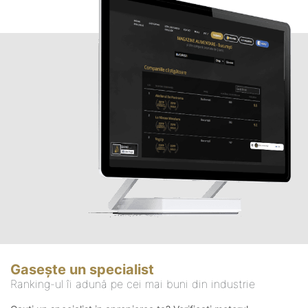
Gasește un specialist
Ranking-ul îi adună pe cei mai buni din industrie