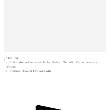
Șoimii Legii
Cabinete de Avocatură, Notari Publici, Societăți Civile de Avocați -
Oradea
Cabinet Avocat Florian Radu