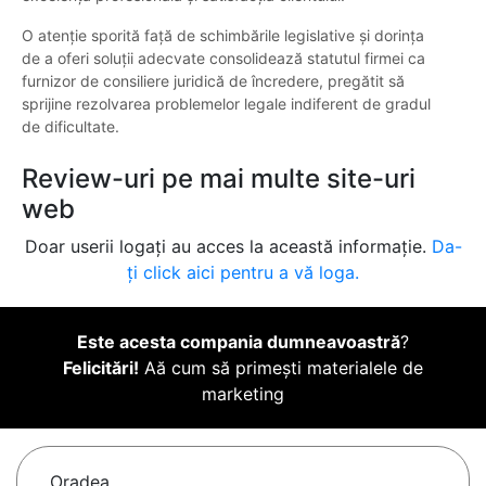
O atenție sporită față de schimbările legislative și dorința
de a oferi soluții adecvate consolidează statutul firmei ca
furnizor de consiliere juridică de încredere, pregătit să
sprijine rezolvarea problemelor legale indiferent de gradul
de dificultate.
Review-uri pe mai multe site-uri
web
Doar userii logați au acces la această informație.
Da-
ți click aici pentru a vă loga.
Este acesta compania dumneavoastră
?
Felicitări!
Aă cum să primești materialele de
marketing
Oradea