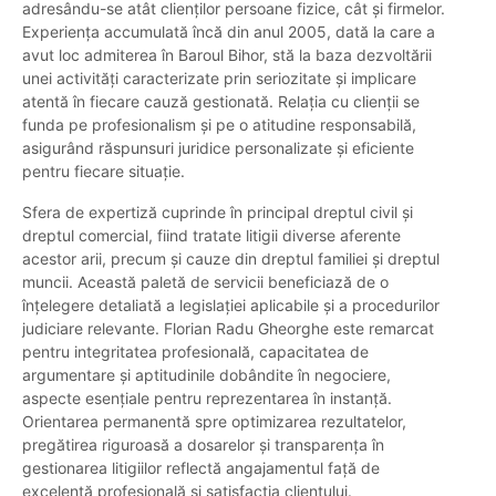
adresându-se atât clienților persoane fizice, cât și firmelor.
Experiența accumulată încă din anul 2005, dată la care a
avut loc admiterea în Baroul Bihor, stă la baza dezvoltării
unei activități caracterizate prin seriozitate și implicare
atentă în fiecare cauză gestionată. Relația cu clienții se
funda pe profesionalism și pe o atitudine responsabilă,
asigurând răspunsuri juridice personalizate și eficiente
pentru fiecare situație.
Sfera de expertiză cuprinde în principal dreptul civil și
dreptul comercial, fiind tratate litigii diverse aferente
acestor arii, precum și cauze din dreptul familiei și dreptul
muncii. Această paletă de servicii beneficiază de o
înțelegere detaliată a legislației aplicabile și a procedurilor
judiciare relevante. Florian Radu Gheorghe este remarcat
pentru integritatea profesională, capacitatea de
argumentare și aptitudinile dobândite în negociere,
aspecte esențiale pentru reprezentarea în instanță.
Orientarea permanentă spre optimizarea rezultatelor,
pregătirea riguroasă a dosarelor și transparența în
gestionarea litigiilor reflectă angajamentul față de
excelență profesională și satisfacția clientului.