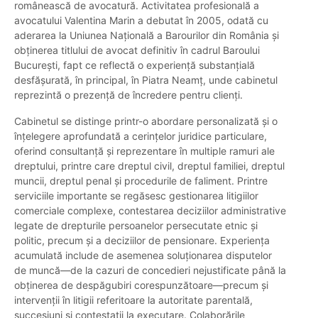
românească de avocatură. Activitatea profesională a
avocatului Valentina Marin a debutat în 2005, odată cu
aderarea la Uniunea Națională a Barourilor din România și
obținerea titlului de avocat definitiv în cadrul Baroului
București, fapt ce reflectă o experiență substanțială
desfășurată, în principal, în Piatra Neamț, unde cabinetul
reprezintă o prezență de încredere pentru clienți.
Cabinetul se distinge printr-o abordare personalizată și o
înțelegere aprofundată a cerințelor juridice particulare,
oferind consultanță și reprezentare în multiple ramuri ale
dreptului, printre care dreptul civil, dreptul familiei, dreptul
muncii, dreptul penal și procedurile de faliment. Printre
serviciile importante se regăsesc gestionarea litigiilor
comerciale complexe, contestarea deciziilor administrative
legate de drepturile persoanelor persecutate etnic și
politic, precum și a deciziilor de pensionare. Experiența
acumulată include de asemenea soluționarea disputelor
de muncă—de la cazuri de concedieri nejustificate până la
obținerea de despăgubiri corespunzătoare—precum și
intervenții în litigii referitoare la autoritate parentală,
succesiuni și contestații la executare. Colaborările