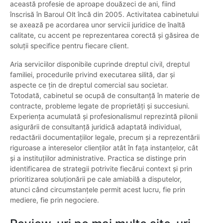
această profesie de aproape douăzeci de ani, fiind
înscrisă în Baroul Olt încă din 2005. Activitatea cabinetului
se axează pe acordarea unor servicii juridice de înaltă
calitate, cu accent pe reprezentarea corectă și găsirea de
soluții specifice pentru fiecare client.
Aria serviciilor disponibile cuprinde dreptul civil, dreptul
familiei, procedurile privind executarea silită, dar și
aspecte ce țin de dreptul comercial sau societar.
Totodată, cabinetul se ocupă de consultanță în materie de
contracte, probleme legate de proprietăți și succesiuni.
Experiența acumulată și profesionalismul reprezintă pilonii
asigurării de consultanță juridică adaptată individual,
redactării documentațiilor legale, precum și a reprezentării
riguroase a intereselor clienților atât în fața instanțelor, cât
și a instituțiilor administrative. Practica se distinge prin
identificarea de strategii potrivite fiecărui context și prin
prioritizarea soluționării pe cale amiabilă a disputelor,
atunci când circumstanțele permit acest lucru, fie prin
mediere, fie prin negociere.