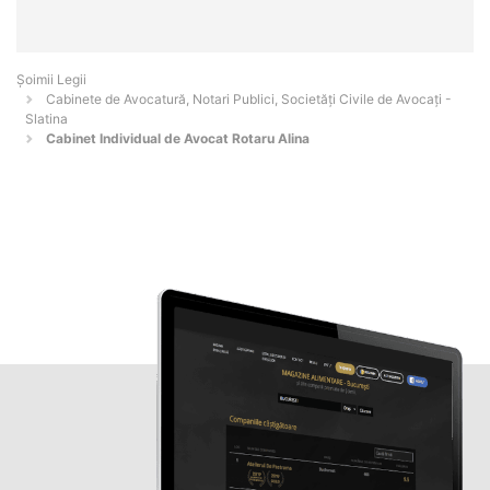
Șoimii Legii
Cabinete de Avocatură, Notari Publici, Societăți Civile de Avocați -
Slatina
Cabinet Individual de Avocat Rotaru Alina