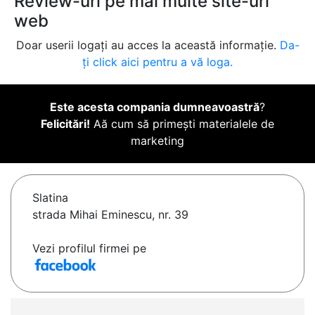
Review-uri pe mai multe site-uri
web
Doar userii logați au acces la această informație.
Da-
ți click aici pentru a vă loga.
Este acesta compania dumneavoastră
?
Felicitări!
Aă cum să primești materialele de
marketing
Slatina
strada Mihai Eminescu, nr. 39
Vezi profilul firmei pe