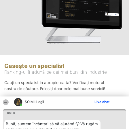
Gasește un specialist
Ranking-ul îi adună pe cei mai buni din industrie
Cauți un specialist in apropierea ta? Verificați motorul
nostru de căutare. Folosiți doar cele mai bune servicii!
ȘOIMII Legii
Live chat
Căutare
08:00
Bună, suntem încântați să vă ajutăm! 🙂 Vă rugăm