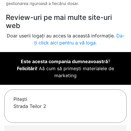
gestionarea riguroasă a fiecărui dosar.
Review-uri pe mai multe site-uri
web
Doar userii logați au acces la această informație.
Da-
ți click aici pentru a vă loga.
Este acesta compania dumneavoastră
?
Felicitări!
Aă cum să primești materialele de
marketing
Piteşti
Strada Teilor 2