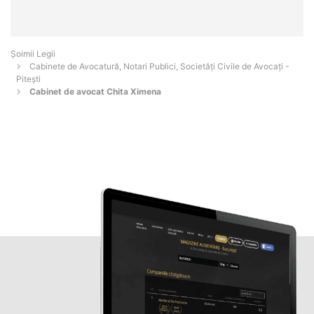
Șoimii Legii
Cabinete de Avocatură, Notari Publici, Societăți Civile de Avocați -
Piteşti
Cabinet de avocat Chita Ximena