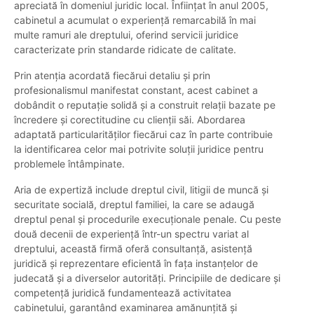
apreciată în domeniul juridic local. Înființat în anul 2005,
cabinetul a acumulat o experiență remarcabilă în mai
multe ramuri ale dreptului, oferind servicii juridice
caracterizate prin standarde ridicate de calitate.
Prin atenția acordată fiecărui detaliu și prin
profesionalismul manifestat constant, acest cabinet a
dobândit o reputație solidă și a construit relații bazate pe
încredere și corectitudine cu clienții săi. Abordarea
adaptată particularităților fiecărui caz în parte contribuie
la identificarea celor mai potrivite soluții juridice pentru
problemele întâmpinate.
Aria de expertiză include dreptul civil, litigii de muncă și
securitate socială, dreptul familiei, la care se adaugă
dreptul penal și procedurile execuționale penale. Cu peste
două decenii de experiență într-un spectru variat al
dreptului, această firmă oferă consultanță, asistență
juridică și reprezentare eficientă în fața instanțelor de
judecată și a diverselor autorități. Principiile de dedicare și
competență juridică fundamentează activitatea
cabinetului, garantând examinarea amănunțită și