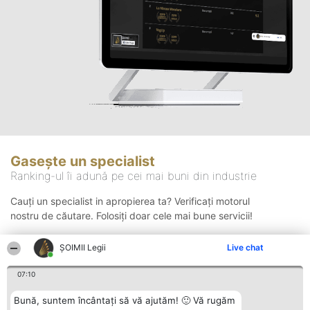
Gasește un specialist
Ranking-ul îi adună pe cei mai buni din industrie
Cauți un specialist in apropierea ta? Verificați motorul
nostru de căutare. Folosiți doar cele mai bune servicii!
ȘOIMII Legii
Live chat
Căutare
07:10
Bună, suntem încântați să vă ajutăm! 🙂 Vă rugăm