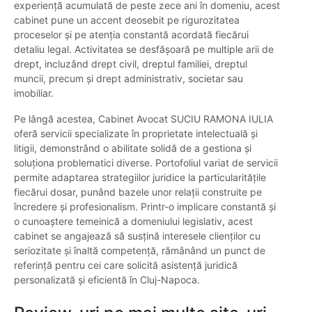
experiență acumulată de peste zece ani în domeniu, acest
cabinet pune un accent deosebit pe rigurozitatea
proceselor și pe atenția constantă acordată fiecărui
detaliu legal. Activitatea se desfășoară pe multiple arii de
drept, incluzând drept civil, dreptul familiei, dreptul
muncii, precum și drept administrativ, societar sau
imobiliar.
Pe lângă acestea, Cabinet Avocat SUCIU RAMONA IULIA
oferă servicii specializate în proprietate intelectuală și
litigii, demonstrând o abilitate solidă de a gestiona și
soluționa problematici diverse. Portofoliul variat de servicii
permite adaptarea strategiilor juridice la particularitățile
fiecărui dosar, punând bazele unor relații construite pe
încredere și profesionalism. Printr-o implicare constantă și
o cunoaștere temeinică a domeniului legislativ, acest
cabinet se angajează să susțină interesele clienților cu
seriozitate și înaltă competență, rămânând un punct de
referință pentru cei care solicită asistență juridică
personalizată și eficientă în Cluj-Napoca.