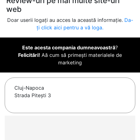
Review-uri pe mai multe site-uri
web
Doar userii logați au acces la această informație.
Da-
ți click aici pentru a vă loga.
Este acesta compania dumneavoastră
?
Felicitări!
Aă cum să primești materialele de
marketing
Cluj-Napoca
Strada Pitești 3