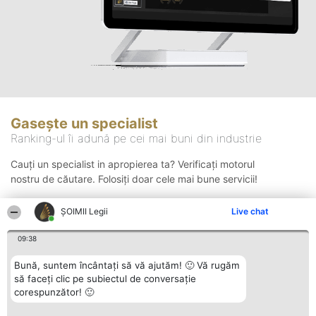
Gasește un specialist
Ranking-ul îi adună pe cei mai buni din industrie
Cauți un specialist in apropierea ta? Verificați motorul
nostru de căutare. Folosiți doar cele mai bune servicii!
ȘOIMII Legii
Live chat
Căutare
09:38
Bună, suntem încântați să vă ajutăm! 🙂 Vă rugăm
să faceți clic pe subiectul de conversație
corespunzător! 🙂