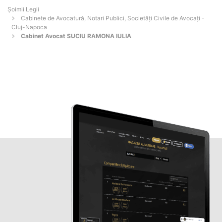
Șoimii Legii
Cabinete de Avocatură, Notari Publici, Societăți Civile de Avocați -
Cluj-Napoca
Cabinet Avocat SUCIU RAMONA IULIA